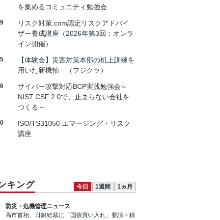
を集めるコミュニティ勉強会
19
リスク対策.com認定リスクアドバイ
ザー養成講座（2026年第3回：オンラ
イン開催）
25
【体験会】災害対策本部の机上訓練を
用いた新機軸 （フジクラ）
26
サイバー攻撃対応BCP実践勉強会～
NIST CSF 2.0で、止まらない会社を
つくる～
30
ISO/TS31050 エマージング・リスク
講座
ンキング
今日
1週間
1ヵ月
防災・危機管理ニュース
高市首相、日銀総裁に「国債買い入れ」要請＝積