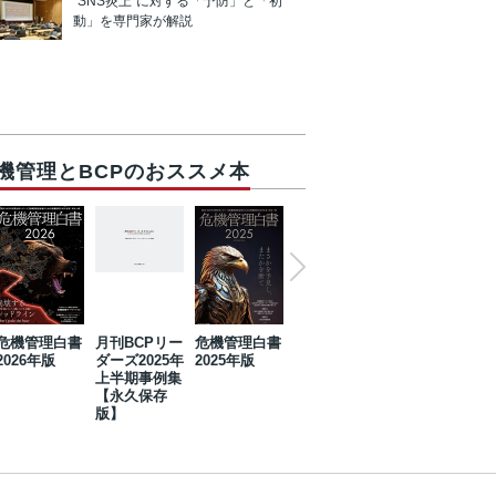
“SNS炎上”に対する「予防」と「初
動」を専門家が解説
機管理とBCPのおススメ本
危機管理白書
月刊BCPリー
危機管理白書
2023年防災・
危機管理白書
2026年版
ダーズ2025年
2025年版
BCP・リスク
2024年版
上半期事例集
マネジメント
【永久保存
事例集【永久
版】
保存版】