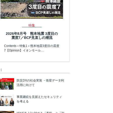
特集
2026年8月号 熊本地震 3度目の
震度7／BCP見直しの潮流
Contents＜特集1＞熊本地震3度目の震度
7【Opinion】イオンモール…
R】
防災DXの社会実装 －衛星データ利
活用に向けて
事業継続を見据えたセキュリティ
を考える