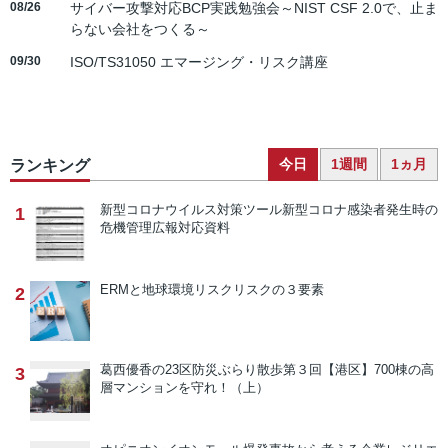
08/26
サイバー攻撃対応BCP実践勉強会～NIST CSF 2.0で、止ま
らない会社をつくる～
09/30
ISO/TS31050 エマージング・リスク講座
今日
1週間
1ヵ月
ランキング
新型コロナウイルス対策ツール
新型コロナ感染者発生時の
1
危機管理広報対応資料
ERMと地球環境リスク
リスクの３要素
2
葛西優香の23区防災ぶらり散歩
第３回【港区】700棟の高
3
層マンションを守れ！（上）