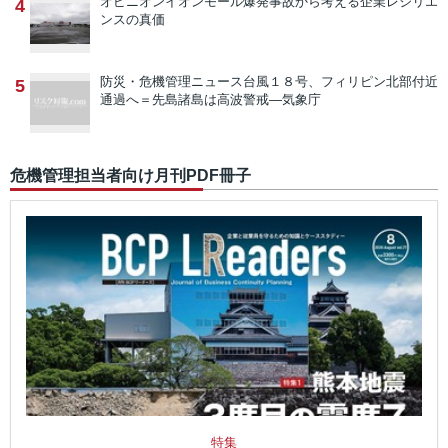
オピニオン
イオンモール爆発事故から考える企業レジリエ
4
ンスの真価
防災・危機管理ニュース
台風１８号、フィリピン北部付近
5
通過へ＝先島諸島は高波警戒―気象庁
危機管理担当者向け月刊PDF冊子
特集