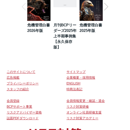
危機管理白書
月刊BCPリー
危機管理白書
2023年防災・
2026年版
ダーズ2025年
2025年版
BCP・リスク
上半期事例集
マネジメント
【永久保存
事例集【永久
版】
保存版】
このサイトについて
サイトマップ
広告掲載
企業概要・採用情報
プライバシーポリシー
ENGLISH
スタッフの紹介
特商法表記
会員登録
会員情報変更・確認・退会
BCPサポート事業
リスク対策研修
リスクアドバイザー資格
オンライン社員研修支援
誌面PDFダウンロード
リスク対策アカデミー