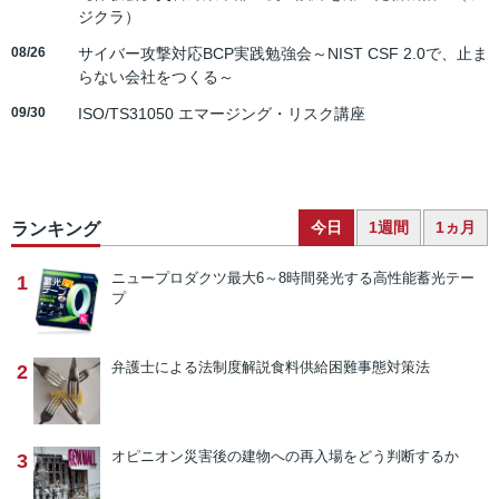
ジクラ）
08/26
サイバー攻撃対応BCP実践勉強会～NIST CSF 2.0で、止ま
らない会社をつくる～
09/30
ISO/TS31050 エマージング・リスク講座
今日
1週間
1ヵ月
ランキング
ニュープロダクツ
最大6～8時間発光する高性能蓄光テー
1
プ
弁護士による法制度解説
食料供給困難事態対策法
2
オピニオン
災害後の建物への再入場をどう判断するか
3