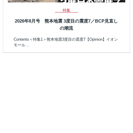
特集
2026年8月号 熊本地震 3度目の震度7／BCP見直し
の潮流
Contents＜特集1＞熊本地震3度目の震度7【Opinion】イオン
モール…