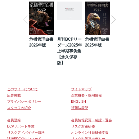
危機管理白書
月刊BCPリー
危機管理白書
2023年防災・
2026年版
ダーズ2025年
2025年版
BCP・リスク
上半期事例集
マネジメント
【永久保存
事例集【永久
版】
保存版】
このサイトについて
サイトマップ
広告掲載
企業概要・採用情報
プライバシーポリシー
ENGLISH
スタッフの紹介
特商法表記
会員登録
会員情報変更・確認・退会
BCPサポート事業
リスク対策研修
リスクアドバイザー資格
オンライン社員研修支援
誌面PDFダウンロード
リスク対策アカデミー