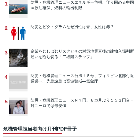
防災・危機管理ニュース
エネルギー危機、守り固める中国
1
＝原油確保、燃料の輸出制限
防災とピクトグラム
なぜ男性は青、女性は赤？
2
企業をむしばむリスクとその対策
地震直後の建物入場判断
3
迷いを断ち切る「二段階ステップ」
防災・危機管理ニュース
台風１８号、フィリピン北部付近
4
通過へ＝先島諸島は高波警戒―気象庁
防災・危機管理ニュース
ＮＹ円、８カ月ぶり１５２円台＝
5
対ユーロでは最安値
危機管理担当者向け月刊PDF冊子