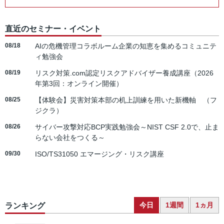
直近のセミナー・イベント
08/18
AIの危機管理コラボルーム企業の知恵を集めるコミュニテ
ィ勉強会
08/19
リスク対策.com認定リスクアドバイザー養成講座（2026
年第3回：オンライン開催）
08/25
【体験会】災害対策本部の机上訓練を用いた新機軸 （フ
ジクラ）
08/26
サイバー攻撃対応BCP実践勉強会～NIST CSF 2.0で、止ま
らない会社をつくる～
09/30
ISO/TS31050 エマージング・リスク講座
今日
1週間
1ヵ月
ランキング