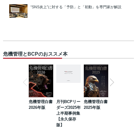
“SNS炎上”に対する「予防」と「初動」を専門家が解説
危機管理とBCPのおススメ本
危機管理白書
月刊BCPリー
危機管理白書
2023年防災・
2026年版
ダーズ2025年
2025年版
BCP・リスク
上半期事例集
マネジメント
【永久保存
事例集【永久
版】
保存版】