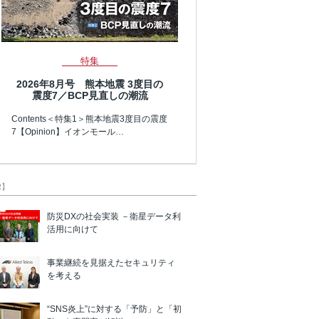
特集
2026年8月号 熊本地震 3度目の
震度7／BCP見直しの潮流
Contents＜特集1＞熊本地震3度目の震度
7【Opinion】イオンモール…
R】
防災DXの社会実装 －衛星データ利
活用に向けて
事業継続を見据えたセキュリティ
を考える
“SNS炎上”に対する「予防」と「初