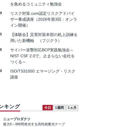
を集めるコミュニティ勉強会
19
リスク対策.com認定リスクアドバイ
ザー養成講座（2026年第3回：オンラ
イン開催）
25
【体験会】災害対策本部の机上訓練を
用いた新機軸 （フジクラ）
26
サイバー攻撃対応BCP実践勉強会～
NIST CSF 2.0で、止まらない会社を
つくる～
30
ISO/TS31050 エマージング・リスク
講座
ンキング
今日
1週間
1ヵ月
ニュープロダクツ
最大6～8時間発光する高性能蓄光テープ