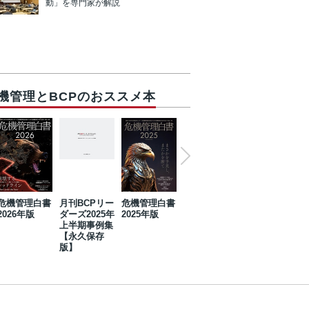
動」を専門家が解説
機管理とBCPのおススメ本
危機管理白書
月刊BCPリー
危機管理白書
2023年防災・
危機管理白書
2026年版
ダーズ2025年
2025年版
BCP・リスク
2024年版
上半期事例集
マネジメント
【永久保存
事例集【永久
版】
保存版】