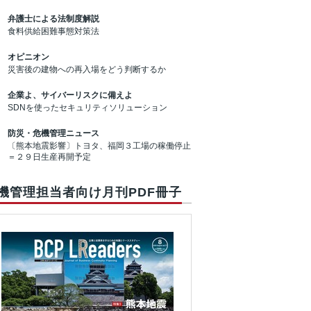
弁護士による法制度解説
食料供給困難事態対策法
オピニオン
災害後の建物への再入場をどう判断するか
企業よ、サイバーリスクに備えよ
SDNを使ったセキュリティソリューション
防災・危機管理ニュース
〔熊本地震影響〕トヨタ、福岡３工場の稼働停止
＝２９日生産再開予定
機管理担当者向け月刊PDF冊子