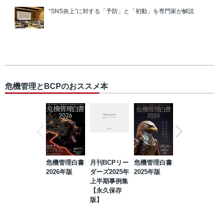
“SNS炎上”に対する「予防」と「初動」を専門家が解説
危機管理とBCPのおススメ本
危機管理白書
月刊BCPリー
危機管理白書
2023年防災・
2026年版
ダーズ2025年
2025年版
BCP・リスク
上半期事例集
マネジメント
【永久保存
事例集【永久
版】
保存版】