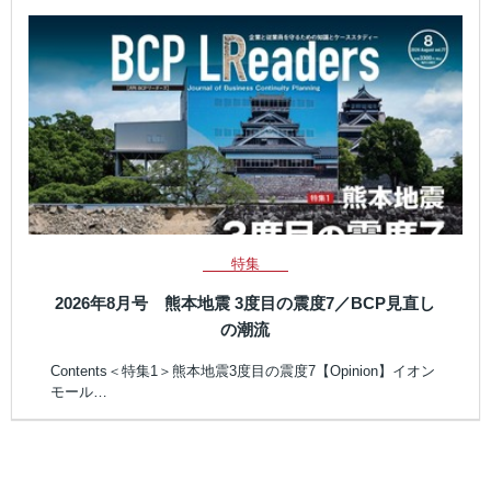
特集
2026年8月号 熊本地震 3度目の震度7／BCP見直し
の潮流
Contents＜特集1＞熊本地震3度目の震度7【Opinion】イオン
モール…