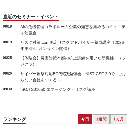
直近のセミナー・イベント
08/18
AIの危機管理コラボルーム企業の知恵を集めるコミュニテ
ィ勉強会
08/19
リスク対策.com認定リスクアドバイザー養成講座（2026
年第3回：オンライン開催）
08/25
【体験会】災害対策本部の机上訓練を用いた新機軸 （フ
ジクラ）
08/26
サイバー攻撃対応BCP実践勉強会～NIST CSF 2.0で、止ま
らない会社をつくる～
09/30
ISO/TS31050 エマージング・リスク講座
今日
1週間
1ヵ月
ランキング