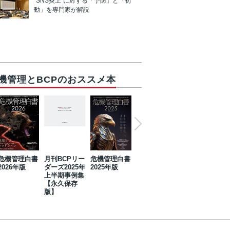
“SNS炎上”に対する「予防」と「初
動」を専門家が解説
機管理とBCPのおススメ本
危機管理白書
月刊BCPリー
危機管理白書
2023年防災・
危機管理白書
2026年版
ダーズ2025年
2025年版
BCP・リスク
2024年版
上半期事例集
マネジメント
【永久保存
事例集【永久
版】
保存版】