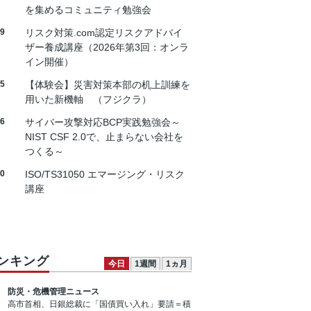
を集めるコミュニティ勉強会
19
リスク対策.com認定リスクアドバイ
ザー養成講座（2026年第3回：オンラ
イン開催）
25
【体験会】災害対策本部の机上訓練を
用いた新機軸 （フジクラ）
26
サイバー攻撃対応BCP実践勉強会～
NIST CSF 2.0で、止まらない会社を
つくる～
30
ISO/TS31050 エマージング・リスク
講座
ンキング
今日
1週間
1ヵ月
防災・危機管理ニュース
高市首相、日銀総裁に「国債買い入れ」要請＝積