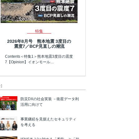
特集
2026年8月号 熊本地震 3度目の
震度7／BCP見直しの潮流
Contents＜特集1＞熊本地震3度目の震度
7【Opinion】イオンモール…
R】
防災DXの社会実装 －衛星データ利
活用に向けて
事業継続を見据えたセキュリティ
を考える