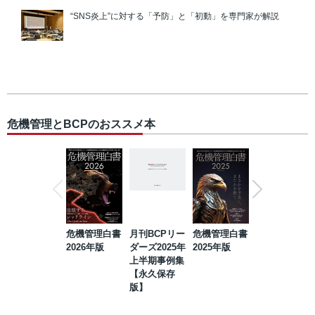
“SNS炎上”に対する「予防」と「初動」を専門家が解説
危機管理とBCPのおススメ本
危機管理白書
月刊BCPリー
危機管理白書
2023年防災・
2026年版
ダーズ2025年
2025年版
BCP・リスク
上半期事例集
マネジメント
【永久保存
事例集【永久
版】
保存版】