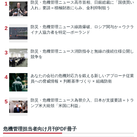
防災・危機管理ニュース
高市首相、日銀総裁に「国債買い
1
入れ」要請＝積極財政にらみ、金利抑制狙う
防災・危機管理ニュース
線路爆破、ロシア関与か＝ウクラ
2
イナ人協力者を特定―ポーランド
防災・危機管理ニュース
消防指令と無線の接続仕様公開し
3
競争を
あなたの会社の危機対応力を鍛える新しいアプローチ
従業
4
員への脅威情報 × 判断基準づくり × 組織防衛
防災・危機管理ニュース
為替介入、日本が支援要請＝トラ
5
ンプ米大統領「米国に利益」
危機管理担当者向け月刊PDF冊子