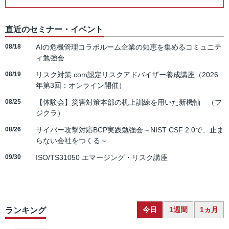
直近のセミナー・イベント
08/18
AIの危機管理コラボルーム企業の知恵を集めるコミュニテ
ィ勉強会
08/19
リスク対策.com認定リスクアドバイザー養成講座（2026
年第3回：オンライン開催）
08/25
【体験会】災害対策本部の机上訓練を用いた新機軸 （フ
ジクラ）
08/26
サイバー攻撃対応BCP実践勉強会～NIST CSF 2.0で、止ま
らない会社をつくる～
09/30
ISO/TS31050 エマージング・リスク講座
今日
1週間
1ヵ月
ランキング