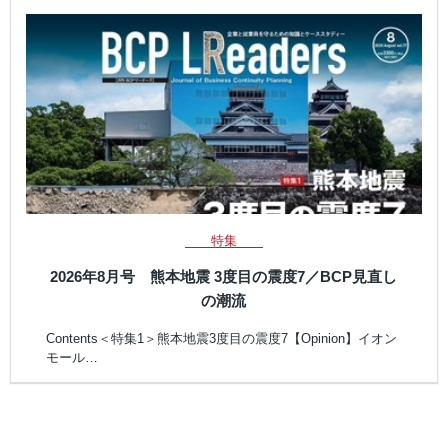
特集
2026年8月号 熊本地震 3度目の震度7／BCP見直し
の潮流
Contents＜特集1＞熊本地震3度目の震度7【Opinion】イオン
モール…