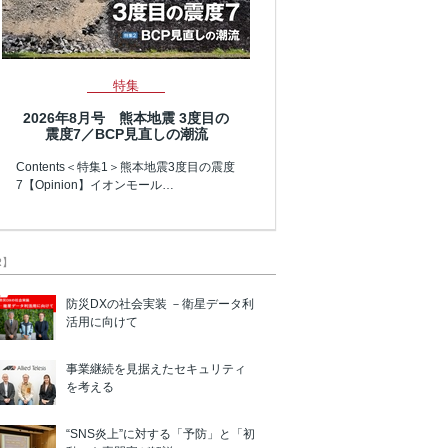
特集
2026年8月号 熊本地震 3度目の
震度7／BCP見直しの潮流
Contents＜特集1＞熊本地震3度目の震度
7【Opinion】イオンモール…
R】
防災DXの社会実装 －衛星データ利
活用に向けて
事業継続を見据えたセキュリティ
を考える
“SNS炎上”に対する「予防」と「初