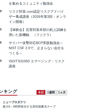
を集めるコミュニティ勉強会
19
リスク対策.com認定リスクアドバイ
ザー養成講座（2026年第3回：オンラ
イン開催）
25
【体験会】災害対策本部の机上訓練を
用いた新機軸 （フジクラ）
26
サイバー攻撃対応BCP実践勉強会～
NIST CSF 2.0で、止まらない会社を
つくる～
30
ISO/TS31050 エマージング・リスク
講座
ンキング
今日
1週間
1ヵ月
ニュープロダクツ
最大6～8時間発光する高性能蓄光テープ