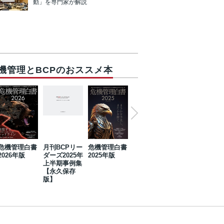
動」を専門家が解説
機管理とBCPのおススメ本
危機管理白書
月刊BCPリー
危機管理白書
2023年防災・
危機管理白書
2026年版
ダーズ2025年
2025年版
BCP・リスク
2024年版
上半期事例集
マネジメント
【永久保存
事例集【永久
版】
保存版】