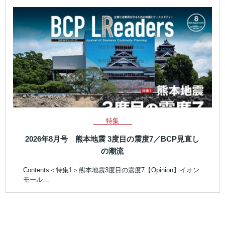
特集
2026年8月号 熊本地震 3度目の震度7／BCP見直し
の潮流
Contents＜特集1＞熊本地震3度目の震度7【Opinion】イオン
モール…