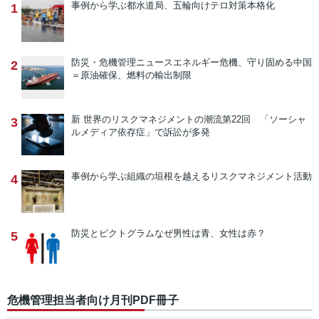
事例から学ぶ
都水道局、五輪向けテロ対策本格化
1
防災・危機管理ニュース
エネルギー危機、守り固める中国
2
＝原油確保、燃料の輸出制限
新 世界のリスクマネジメントの潮流
第22回 「ソーシャ
3
ルメディア依存症」で訴訟が多発
事例から学ぶ
組織の垣根を越えるリスクマネジメント活動
4
防災とピクトグラム
なぜ男性は青、女性は赤？
5
危機管理担当者向け月刊PDF冊子