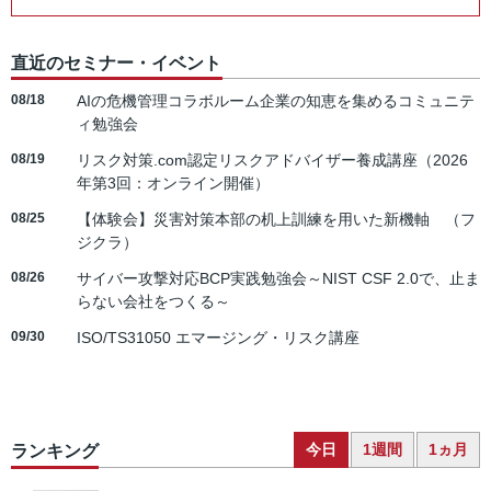
直近のセミナー・イベント
08/18
AIの危機管理コラボルーム企業の知恵を集めるコミュニテ
ィ勉強会
08/19
リスク対策.com認定リスクアドバイザー養成講座（2026
年第3回：オンライン開催）
08/25
【体験会】災害対策本部の机上訓練を用いた新機軸 （フ
ジクラ）
08/26
サイバー攻撃対応BCP実践勉強会～NIST CSF 2.0で、止ま
らない会社をつくる～
09/30
ISO/TS31050 エマージング・リスク講座
今日
1週間
1ヵ月
ランキング