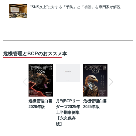
“SNS炎上”に対する「予防」と「初動」を専門家が解説
危機管理とBCPのおススメ本
危機管理白書
月刊BCPリー
危機管理白書
2023年防災・
2026年版
ダーズ2025年
2025年版
BCP・リスク
上半期事例集
マネジメント
【永久保存
事例集【永久
版】
保存版】