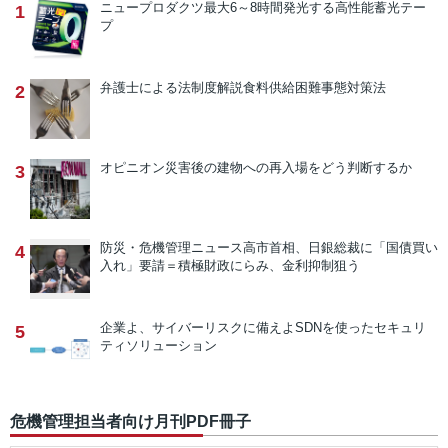
ニュープロダクツ
最大6～8時間発光する高性能蓄光テー
1
プ
弁護士による法制度解説
食料供給困難事態対策法
2
オピニオン
災害後の建物への再入場をどう判断するか
3
防災・危機管理ニュース
高市首相、日銀総裁に「国債買い
4
入れ」要請＝積極財政にらみ、金利抑制狙う
企業よ、サイバーリスクに備えよ
SDNを使ったセキュリ
5
ティソリューション
危機管理担当者向け月刊PDF冊子