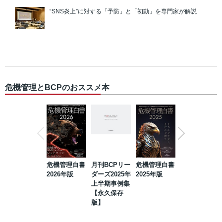
“SNS炎上”に対する「予防」と「初動」を専門家が解説
危機管理とBCPのおススメ本
危機管理白書
月刊BCPリー
危機管理白書
2023年防災・
2026年版
ダーズ2025年
2025年版
BCP・リスク
上半期事例集
マネジメント
【永久保存
事例集【永久
版】
保存版】