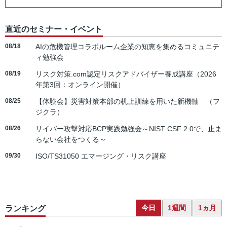
直近のセミナー・イベント
08/18
AIの危機管理コラボルーム企業の知恵を集めるコミュニテ
ィ勉強会
08/19
リスク対策.com認定リスクアドバイザー養成講座（2026
年第3回：オンライン開催）
08/25
【体験会】災害対策本部の机上訓練を用いた新機軸 （フ
ジクラ）
08/26
サイバー攻撃対応BCP実践勉強会～NIST CSF 2.0で、止ま
らない会社をつくる～
09/30
ISO/TS31050 エマージング・リスク講座
今日
1週間
1ヵ月
ランキング