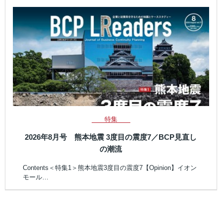
特集
2026年8月号 熊本地震 3度目の震度7／BCP見直し
の潮流
Contents＜特集1＞熊本地震3度目の震度7【Opinion】イオン
モール…