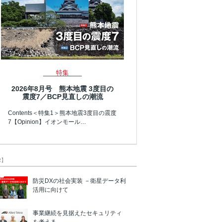
特集
2026年8月号 熊本地震 3度目の
震度7／BCP見直しの潮流
Contents＜特集1＞熊本地震3度目の震度
7【Opinion】イオンモール…
R】
防災DXの社会実装 －衛星データ利
活用に向けて
事業継続を見据えたセキュリティ