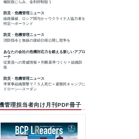
極財政にらみ、金利抑制狙う
防災・危機管理ニュース
線路爆破、ロシア関与か＝ウクライナ人協力者を
特定―ポーランド
防災・危機管理ニュース
消防指令と無線の接続仕様公開し競争を
あなたの会社の危機対応力を鍛える新しいアプロ
ーチ
従業員への脅威情報 × 判断基準づくり × 組織防
衛
防災・危機管理ニュース
準軍事組織襲撃で７５人死亡＝避難民キャンプに
ドローン―スーダン
機管理担当者向け月刊PDF冊子