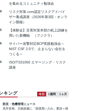
を集めるコミュニティ勉強会
19
リスク対策.com認定リスクアドバイ
ザー養成講座（2026年第3回：オンラ
イン開催）
25
【体験会】災害対策本部の机上訓練を
用いた新機軸 （フジクラ）
26
サイバー攻撃対応BCP実践勉強会～
NIST CSF 2.0で、止まらない会社を
つくる～
30
ISO/TS31050 エマージング・リスク
講座
ンキング
今日
1週間
1ヵ月
防災・危機管理ニュース
高市首相、日銀総裁に「国債買い入れ」要請＝積