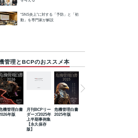
を考える
“SNS炎上”に対する「予防」と「初
動」を専門家が解説
機管理とBCPのおススメ本
危機管理白書
月刊BCPリー
危機管理白書
2023年防災・
危機管理白書
2026年版
ダーズ2025年
2025年版
BCP・リスク
2024年版
上半期事例集
マネジメント
【永久保存
事例集【永久
版】
保存版】