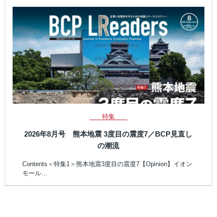
特集
2026年8月号 熊本地震 3度目の震度7／BCP見直し
の潮流
Contents＜特集1＞熊本地震3度目の震度7【Opinion】イオン
モール…