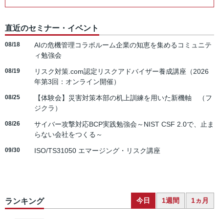
直近のセミナー・イベント
08/18
AIの危機管理コラボルーム企業の知恵を集めるコミュニテ
ィ勉強会
08/19
リスク対策.com認定リスクアドバイザー養成講座（2026
年第3回：オンライン開催）
08/25
【体験会】災害対策本部の机上訓練を用いた新機軸 （フ
ジクラ）
08/26
サイバー攻撃対応BCP実践勉強会～NIST CSF 2.0で、止ま
らない会社をつくる～
09/30
ISO/TS31050 エマージング・リスク講座
今日
1週間
1ヵ月
ランキング