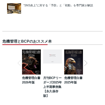
“SNS炎上”に対する「予防」と「初動」を専門家が解説
危機管理とBCPのおススメ本
危機管理白書
月刊BCPリー
危機管理白書
2023年防災・
2026年版
ダーズ2025年
2025年版
BCP・リスク
上半期事例集
マネジメント
【永久保存
事例集【永久
版】
保存版】