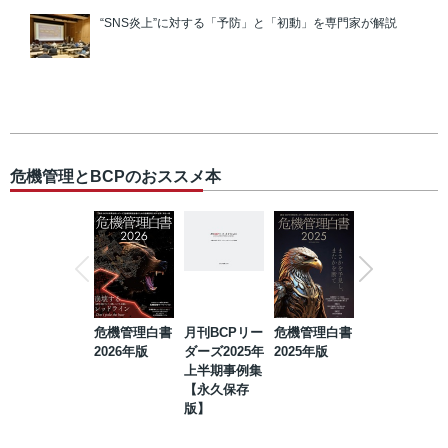
“SNS炎上”に対する「予防」と「初動」を専門家が解説
危機管理とBCPのおススメ本
危機管理白書
月刊BCPリー
危機管理白書
2023年防災・
2026年版
ダーズ2025年
2025年版
BCP・リスク
上半期事例集
マネジメント
【永久保存
事例集【永久
版】
保存版】