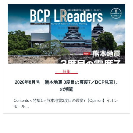
特集
2026年8月号 熊本地震 3度目の震度7／BCP見直し
の潮流
Contents＜特集1＞熊本地震3度目の震度7【Opinion】イオン
モール…