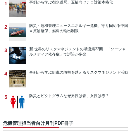
事例から学ぶ
都水道局、五輪向けテロ対策本格化
1
防災・危機管理ニュース
エネルギー危機、守り固める中国
2
＝原油確保、燃料の輸出制限
新 世界のリスクマネジメントの潮流
第22回 「ソーシャ
3
ルメディア依存症」で訴訟が多発
事例から学ぶ
組織の垣根を越えるリスクマネジメント活動
4
防災とピクトグラム
なぜ男性は青、女性は赤？
5
危機管理担当者向け月刊PDF冊子