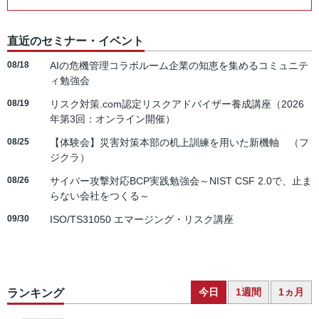
直近のセミナー・イベント
08/18
AIの危機管理コラボルーム企業の知恵を集めるコミュニテ
ィ勉強会
08/19
リスク対策.com認定リスクアドバイザー養成講座（2026
年第3回：オンライン開催）
08/25
【体験会】災害対策本部の机上訓練を用いた新機軸 （フ
ジクラ）
08/26
サイバー攻撃対応BCP実践勉強会～NIST CSF 2.0で、止ま
らない会社をつくる～
09/30
ISO/TS31050 エマージング・リスク講座
今日
1週間
1ヵ月
ランキング