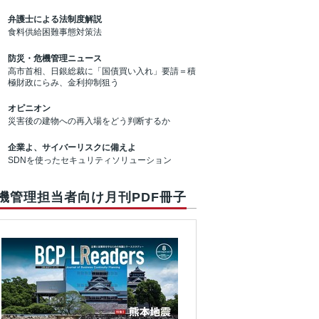
弁護士による法制度解説
食料供給困難事態対策法
防災・危機管理ニュース
高市首相、日銀総裁に「国債買い入れ」要請＝積
極財政にらみ、金利抑制狙う
オピニオン
災害後の建物への再入場をどう判断するか
企業よ、サイバーリスクに備えよ
SDNを使ったセキュリティソリューション
機管理担当者向け月刊PDF冊子