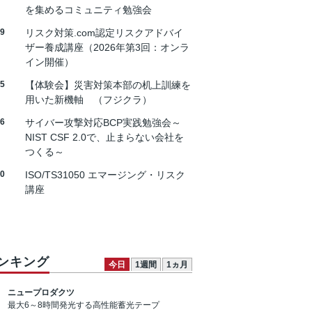
を集めるコミュニティ勉強会
19
リスク対策.com認定リスクアドバイ
ザー養成講座（2026年第3回：オンラ
イン開催）
25
【体験会】災害対策本部の机上訓練を
用いた新機軸 （フジクラ）
26
サイバー攻撃対応BCP実践勉強会～
NIST CSF 2.0で、止まらない会社を
つくる～
30
ISO/TS31050 エマージング・リスク
講座
ンキング
今日
1週間
1ヵ月
ニュープロダクツ
最大6～8時間発光する高性能蓄光テープ