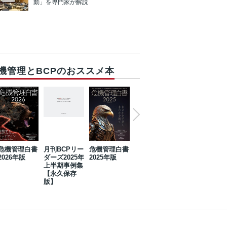
動」を専門家が解説
機管理とBCPのおススメ本
危機管理白書
月刊BCPリー
危機管理白書
2023年防災・
危機管理白書
2026年版
ダーズ2025年
2025年版
BCP・リスク
2024年版
上半期事例集
マネジメント
【永久保存
事例集【永久
版】
保存版】