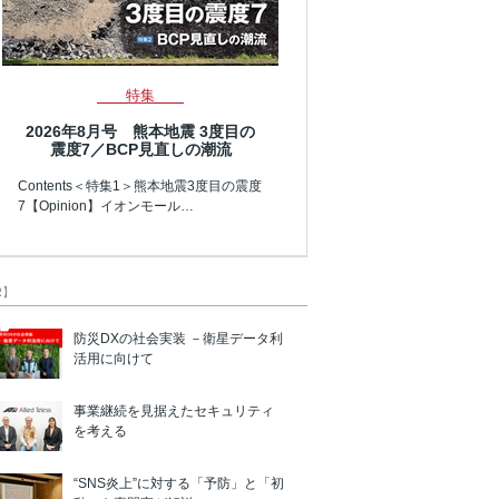
特集
2026年8月号 熊本地震 3度目の
震度7／BCP見直しの潮流
Contents＜特集1＞熊本地震3度目の震度
7【Opinion】イオンモール…
R】
防災DXの社会実装 －衛星データ利
活用に向けて
事業継続を見据えたセキュリティ
を考える
“SNS炎上”に対する「予防」と「初