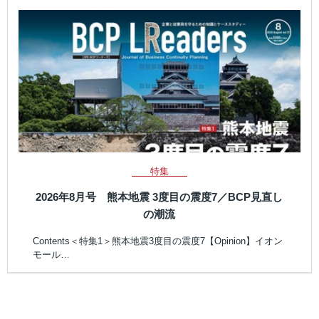
特集
2026年8月号 熊本地震 3度目の震度7／BCP見直し
の潮流
Contents＜特集1＞熊本地震3度目の震度7【Opinion】イオン
モール…