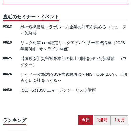
直近のセミナー・イベント
08/18
AIの危機管理コラボルーム企業の知恵を集めるコミュニテ
ィ勉強会
08/19
リスク対策.com認定リスクアドバイザー養成講座（2026
年第3回：オンライン開催）
08/25
【体験会】災害対策本部の机上訓練を用いた新機軸 （フ
ジクラ）
08/26
サイバー攻撃対応BCP実践勉強会～NIST CSF 2.0で、止ま
らない会社をつくる～
09/30
ISO/TS31050 エマージング・リスク講座
今日
1週間
1ヵ月
ランキング