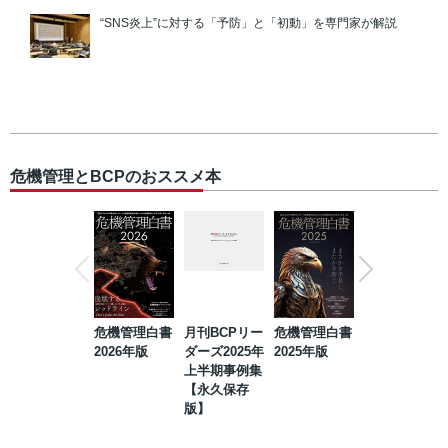
“SNS炎上”に対する「予防」と「初動」を専門家が解説
危機管理とBCPのおススメ本
危機管理白書
月刊BCPリー
危機管理白書
2023年防災・
2026年版
ダーズ2025年
2025年版
BCP・リスク
上半期事例集
マネジメント
【永久保存
事例集【永久
版】
保存版】