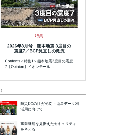
特集
2026年8月号 熊本地震 3度目の
震度7／BCP見直しの潮流
Contents＜特集1＞熊本地震3度目の震度
7【Opinion】イオンモール…
R】
防災DXの社会実装 －衛星データ利
活用に向けて
事業継続を見据えたセキュリティ
を考える