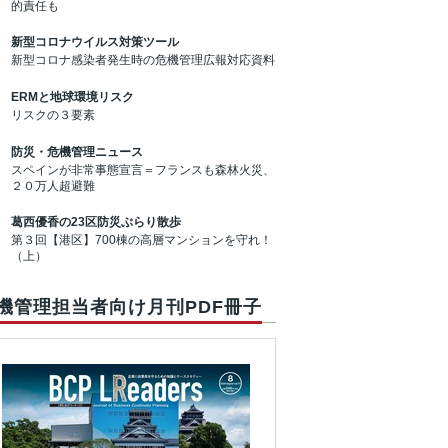
的責任も
新型コロナウイルス対策ツール
新型コロナ感染者発生時の危機管理広報対応資料
ERMと地球環境リスク
リスクの３要素
防災・危機管理ニュース
スペインが非常事態宣言＝フランスも森林火災、
２０万人超避難
葛西優香の23区防災ぶらり散歩
第３回【港区】700棟の高層マンションを守れ！
（上）
機管理担当者向け月刊PDF冊子