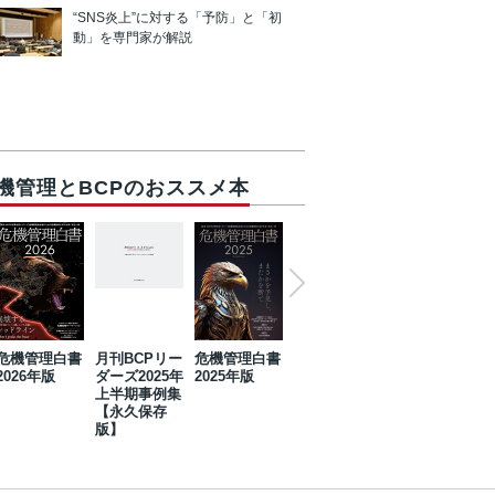
“SNS炎上”に対する「予防」と「初
動」を専門家が解説
機管理とBCPのおススメ本
危機管理白書
月刊BCPリー
危機管理白書
2023年防災・
危機管理白書
2026年版
ダーズ2025年
2025年版
BCP・リスク
2024年版
上半期事例集
マネジメント
【永久保存
事例集【永久
版】
保存版】