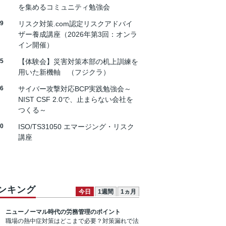
を集めるコミュニティ勉強会
19
リスク対策.com認定リスクアドバイ
ザー養成講座（2026年第3回：オンラ
イン開催）
25
【体験会】災害対策本部の机上訓練を
用いた新機軸 （フジクラ）
26
サイバー攻撃対応BCP実践勉強会～
NIST CSF 2.0で、止まらない会社を
つくる～
30
ISO/TS31050 エマージング・リスク
講座
ンキング
今日
1週間
1ヵ月
ニューノーマル時代の労務管理のポイント
職場の熱中症対策はどこまで必要？対策漏れで法