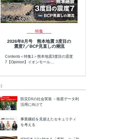
特集
2026年8月号 熊本地震 3度目の
震度7／BCP見直しの潮流
Contents＜特集1＞熊本地震3度目の震度
7【Opinion】イオンモール…
R】
防災DXの社会実装 －衛星データ利
活用に向けて
事業継続を見据えたセキュリティ
を考える