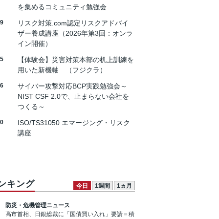
を集めるコミュニティ勉強会
19
リスク対策.com認定リスクアドバイ
ザー養成講座（2026年第3回：オンラ
イン開催）
25
【体験会】災害対策本部の机上訓練を
用いた新機軸 （フジクラ）
26
サイバー攻撃対応BCP実践勉強会～
NIST CSF 2.0で、止まらない会社を
つくる～
30
ISO/TS31050 エマージング・リスク
講座
ンキング
今日
1週間
1ヵ月
防災・危機管理ニュース
高市首相、日銀総裁に「国債買い入れ」要請＝積