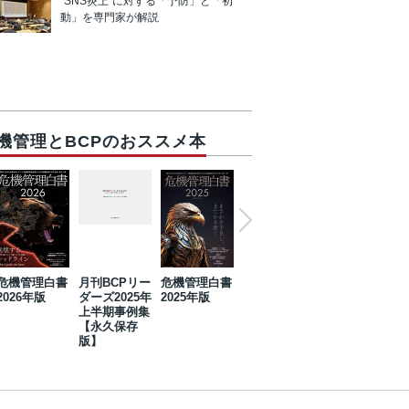
“SNS炎上”に対する「予防」と「初
動」を専門家が解説
機管理とBCPのおススメ本
危機管理白書
月刊BCPリー
危機管理白書
2023年防災・
危機管理白書
2026年版
ダーズ2025年
2025年版
BCP・リスク
2024年版
上半期事例集
マネジメント
【永久保存
事例集【永久
版】
保存版】