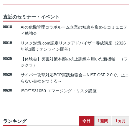
直近のセミナー・イベント
08/18
AIの危機管理コラボルーム企業の知恵を集めるコミュニテ
ィ勉強会
08/19
リスク対策.com認定リスクアドバイザー養成講座（2026
年第3回：オンライン開催）
08/25
【体験会】災害対策本部の机上訓練を用いた新機軸 （フ
ジクラ）
08/26
サイバー攻撃対応BCP実践勉強会～NIST CSF 2.0で、止ま
らない会社をつくる～
09/30
ISO/TS31050 エマージング・リスク講座
今日
1週間
1ヵ月
ランキング