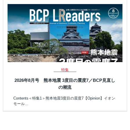
特集
2026年8月号 熊本地震 3度目の震度7／BCP見直し
の潮流
Contents＜特集1＞熊本地震3度目の震度7【Opinion】イオン
モール…