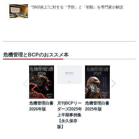
“SNS炎上”に対する「予防」と「初動」を専門家が解説
危機管理とBCPのおススメ本
危機管理白書
月刊BCPリー
危機管理白書
2023年防災・
2026年版
ダーズ2025年
2025年版
BCP・リスク
上半期事例集
マネジメント
【永久保存
事例集【永久
版】
保存版】