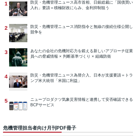
防災・危機管理ニュース
高市首相、日銀総裁に「国債買い
1
入れ」要請＝積極財政にらみ、金利抑制狙う
防災・危機管理ニュース
消防指令と無線の接続仕様公開し
2
競争を
あなたの会社の危機対応力を鍛える新しいアプローチ
従業
3
員への脅威情報 × 判断基準づくり × 組織防衛
防災・危機管理ニュース
為替介入、日本が支援要請＝トラ
4
ンプ米大統領「米国に利益」
ニュープロダクツ
気象災害情報と連携して安否確認できる
5
BCPサービス
危機管理担当者向け月刊PDF冊子