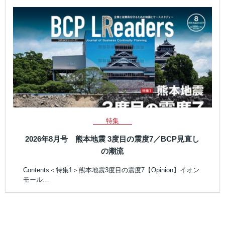
特集
2026年8月号 熊本地震 3度目の震度7／BCP見直し
の潮流
Contents＜特集1＞熊本地震3度目の震度7【Opinion】イオン
モール…