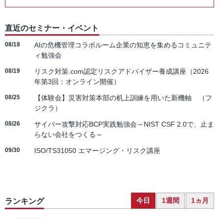
直近のセミナー・イベント
08/18
AIの危機管理コラボルーム企業の知恵を集めるコミュニテ
ィ勉強会
08/19
リスク対策.com認定リスクアドバイザー養成講座（2026
年第3回：オンライン開催）
08/25
【体験会】災害対策本部の机上訓練を用いた新機軸 （フ
ジクラ）
08/26
サイバー攻撃対応BCP実践勉強会～NIST CSF 2.0で、止ま
らない会社をつくる～
09/30
ISO/TS31050 エマージング・リスク講座
今日
1週間
1ヵ月
ランキング