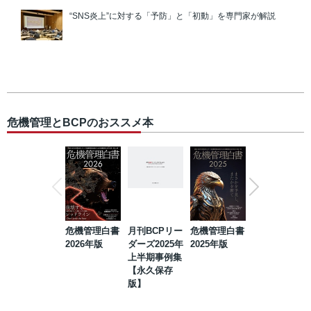
“SNS炎上”に対する「予防」と「初動」を専門家が解説
危機管理とBCPのおススメ本
危機管理白書
月刊BCPリー
危機管理白書
2023年防災・
2026年版
ダーズ2025年
2025年版
BCP・リスク
上半期事例集
マネジメント
【永久保存
事例集【永久
版】
保存版】