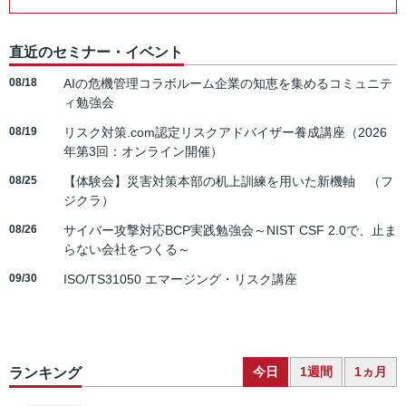
直近のセミナー・イベント
08/18
AIの危機管理コラボルーム企業の知恵を集めるコミュニテ
ィ勉強会
08/19
リスク対策.com認定リスクアドバイザー養成講座（2026
年第3回：オンライン開催）
08/25
【体験会】災害対策本部の机上訓練を用いた新機軸 （フ
ジクラ）
08/26
サイバー攻撃対応BCP実践勉強会～NIST CSF 2.0で、止ま
らない会社をつくる～
09/30
ISO/TS31050 エマージング・リスク講座
今日
1週間
1ヵ月
ランキング