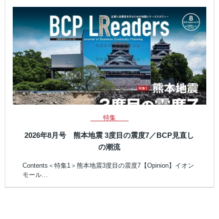
特集
2026年8月号 熊本地震 3度目の震度7／BCP見直し
の潮流
Contents＜特集1＞熊本地震3度目の震度7【Opinion】イオン
モール…