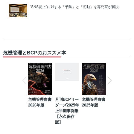
“SNS炎上”に対する「予防」と「初動」を専門家が解説
危機管理とBCPのおススメ本
危機管理白書
月刊BCPリー
危機管理白書
2023年防災・
2026年版
ダーズ2025年
2025年版
BCP・リスク
上半期事例集
マネジメント
【永久保存
事例集【永久
版】
保存版】