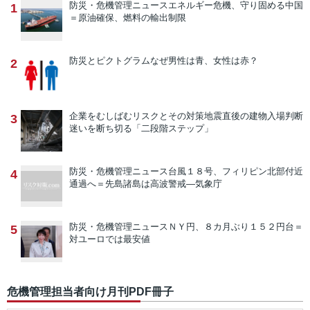
防災・危機管理ニュース
エネルギー危機、守り固める中国
1
＝原油確保、燃料の輸出制限
防災とピクトグラム
なぜ男性は青、女性は赤？
2
企業をむしばむリスクとその対策
地震直後の建物入場判断
3
迷いを断ち切る「二段階ステップ」
防災・危機管理ニュース
台風１８号、フィリピン北部付近
4
通過へ＝先島諸島は高波警戒―気象庁
防災・危機管理ニュース
ＮＹ円、８カ月ぶり１５２円台＝
5
対ユーロでは最安値
危機管理担当者向け月刊PDF冊子