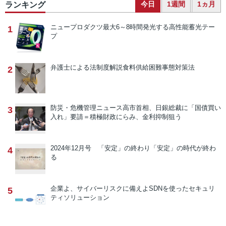
今日
1週間
1ヵ月
ランキング
ニュープロダクツ
最大6～8時間発光する高性能蓄光テー
1
プ
弁護士による法制度解説
食料供給困難事態対策法
2
防災・危機管理ニュース
高市首相、日銀総裁に「国債買い
3
入れ」要請＝積極財政にらみ、金利抑制狙う
2024年12月号 「安定」の終わり
「安定」の時代が終わ
4
る
企業よ、サイバーリスクに備えよ
SDNを使ったセキュリ
5
ティソリューション