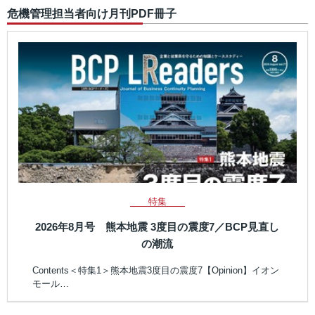
危機管理担当者向け月刊PDF冊子
特集
2026年8月号 熊本地震 3度目の震度7／BCP見直し
の潮流
Contents＜特集1＞熊本地震3度目の震度7【Opinion】イオン
モール…