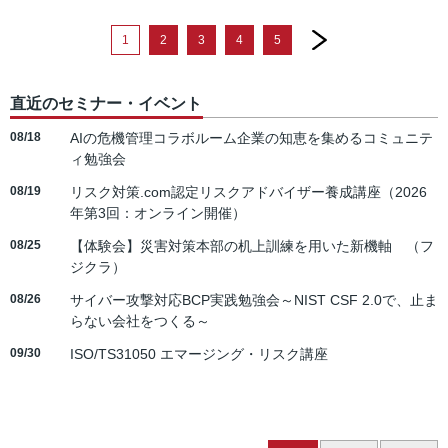
next
1
2
3
4
5
直近のセミナー・イベント
08/18
AIの危機管理コラボルーム企業の知恵を集めるコミュニテ
ィ勉強会
08/19
リスク対策.com認定リスクアドバイザー養成講座（2026
年第3回：オンライン開催）
08/25
【体験会】災害対策本部の机上訓練を用いた新機軸 （フ
ジクラ）
08/26
サイバー攻撃対応BCP実践勉強会～NIST CSF 2.0で、止ま
らない会社をつくる～
09/30
ISO/TS31050 エマージング・リスク講座