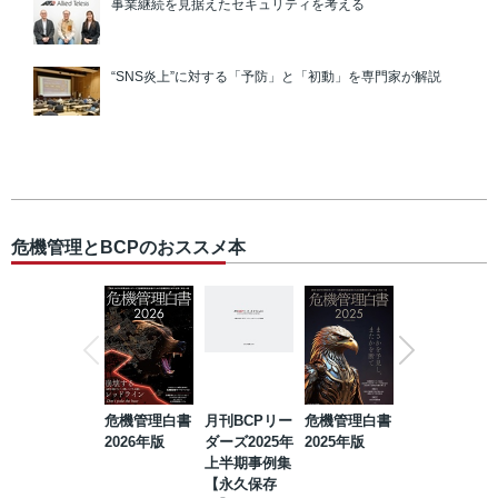
事業継続を見据えたセキュリティを考える
“SNS炎上”に対する「予防」と「初動」を専門家が解説
危機管理とBCPのおススメ本
危機管理白書
月刊BCPリー
危機管理白書
2023年防災・
2026年版
ダーズ2025年
2025年版
BCP・リスク
上半期事例集
マネジメント
【永久保存
事例集【永久