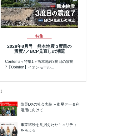
特集
2026年8月号 熊本地震 3度目の
震度7／BCP見直しの潮流
Contents＜特集1＞熊本地震3度目の震度
7【Opinion】イオンモール…
R】
防災DXの社会実装 －衛星データ利
活用に向けて
事業継続を見据えたセキュリティ
を考える