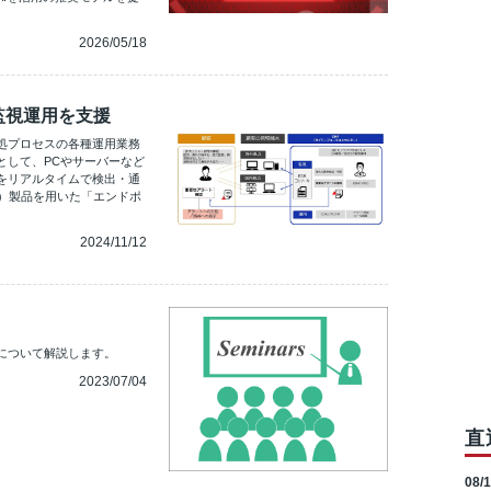
2026/05/18
監視運用を支援
処プロセスの各種運用業務
として、PCやサーバーなど
をリアルタイムで検出・通
sponse）製品を用いた「エンドポ
2024/11/12
について解説します。
2023/07/04
直
08/