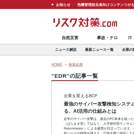
お知らせ
危機管理担当者向けコンテンツがも
自然災害
事故・テロ
I
ニュース解説
最新ニュース一覧
企業の
HOME
検索結果
"EDR"の記事一覧
企業を変えるBCP
最強のサイバー攻撃検知システ
る、AI活用の仕組みとは
近年のサイバー攻撃は、過去のPC単体を狙っ
（ばらまき型）ではなく、人手操作型ランサムウェア（
Ransomware ）による被害が目立っていま
知ツールの特徴を踏まえ、日本企業に特化したA