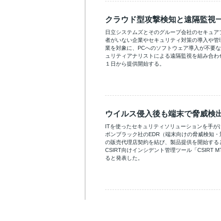
クラウド型攻撃検知と遠隔監視
日立システムズとそのグループ会社のセキュアブ
者がいない企業やセキュリティ対策の導入や管
業を対象に、PCへのソフトウェア導入が不要
ュリティアナリストによる遠隔監視を組み合わ
１日から提供開始する。
ウイルス侵入後も端末で脅威検
ITを使ったセキュリティソリューションを手が
ボンブラック社のEDR（端末向けの脅威検知・対応
の販売代理店契約を結び、製品提供を開始する
CSIRT向けインシデント管理ツール「CSIRT
ると発表した。