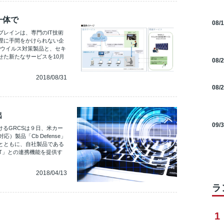
一体で
08/
レインは、専門のIT技術
理に手間をかけられない企
なウイルス対策製品と、セキ
せた新たなサービスを10月
08/
2018/08/31
08/
出
09/
けるGRCSは９日、米カー
）製品「Cb Defense」
とともに、自社製品である
 MT」との連携機能を提供す
2018/04/13
ラ
1