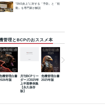
“SNS炎上”に対する「予防」と「初
動」を専門家が解説
機管理とBCPのおススメ本
危機管理白書
月刊BCPリー
危機管理白書
2023年防災・
危機管理白書
2026年版
ダーズ2025年
2025年版
BCP・リスク
2024年版
上半期事例集
マネジメント
【永久保存
事例集【永久
版】
保存版】