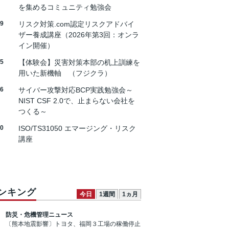
を集めるコミュニティ勉強会
19
リスク対策.com認定リスクアドバイ
ザー養成講座（2026年第3回：オンラ
イン開催）
25
【体験会】災害対策本部の机上訓練を
用いた新機軸 （フジクラ）
26
サイバー攻撃対応BCP実践勉強会～
NIST CSF 2.0で、止まらない会社を
つくる～
30
ISO/TS31050 エマージング・リスク
講座
ンキング
今日
1週間
1ヵ月
防災・危機管理ニュース
〔熊本地震影響〕トヨタ、福岡３工場の稼働停止