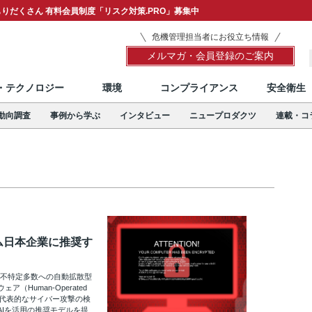
りだくさん 有料会員制度「リスク対策.PRO」募集中
危機管理担当者にお役立ち情報
メルマガ・会員登録のご案内
T・テクノロジー
環境
コンプライアンス
安全衛生
動向調査
事例から学ぶ
インタビュー
ニュープロダクツ
連載・コ
ム日本企業に推奨す
た不特定多数への自動拡散型
Human-Operated
す。代表的なサイバー攻撃の検
Iを活用の推奨モデルを提