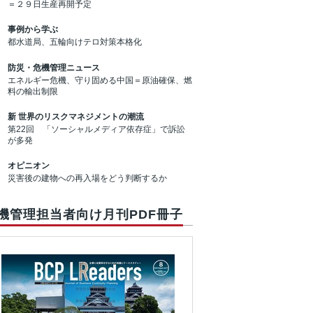
＝２９日生産再開予定
事例から学ぶ
都水道局、五輪向けテロ対策本格化
防災・危機管理ニュース
エネルギー危機、守り固める中国＝原油確保、燃
料の輸出制限
新 世界のリスクマネジメントの潮流
第22回 「ソーシャルメディア依存症」で訴訟
が多発
オピニオン
災害後の建物への再入場をどう判断するか
機管理担当者向け月刊PDF冊子