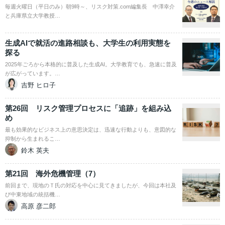
毎週火曜日（平日のみ）朝9時～、リスク対策.com編集長 中澤幸介
と兵庫県立大学教授…
生成AIで就活の進路相談も、大学生の利用実態を
探る
2025年ごろから本格的に普及した生成AI。大学教育でも、急速に普及
が広がっています。…
吉野 ヒロ子
第26回 リスク管理プロセスに「追跡」を組み込
め
最も効果的なビジネス上の意思決定は、迅速な行動よりも、意図的な
抑制から生まれるこ…
鈴木 英夫
第21回 海外危機管理（7）
前回まで、現地のＴ氏の対応を中心に見てきましたが、今回は本社及
び中東地域の統括機…
高原 彦二郎