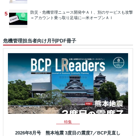
防災・危機管理ニュース
開発中ＡＩ、別のサービスも攻撃
5
＝アカウント乗っ取り足場に―米オープンＡＩ
危機管理担当者向け月刊PDF冊子
特集
2026年8月号 熊本地震 3度目の震度7／BCP見直し