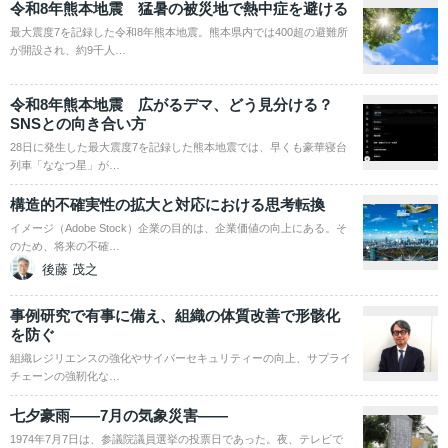
令和8年熊本地震 猛暑の被災地で熱中症を避ける
最大震度7を記録した令和8年熊本地震。熊本県内では400超の避難所
が開設され、約9千人…
令和8年熊本地震 広がるデマ、どう見分ける？
SNSとの向き合い方
28日に発生した最大震度7を記録した熊本地震では、早くも豪華寝台
列車「ななつ星」が…
構造的不確実性の拡大と対応における思考転換
イメージ（Adobe Stock）企業の目的は、企業価値の向上にある。そ
のため、将来の不確…
後藤 茂之
事例研究で有事に備え、組織の体質改善で形骸化
を防ぐ
組織レジリエンスの強化やサイバーセキュリティーの向上、サプライ
チェーンの強靭化な…
七夕豪雨――7月の気象災害――
1974年7月7日は、参議院議員選挙の投票日であった。夜、テレビで