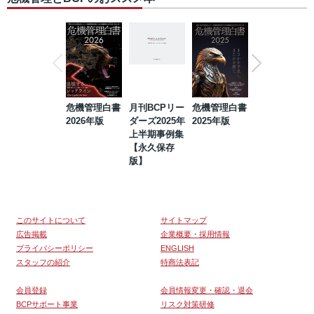
危機管理白書
月刊BCPリー
危機管理白書
2023年防災・
2026年版
ダーズ2025年
2025年版
BCP・リスク
上半期事例集
マネジメント
【永久保存
事例集【永久
版】
保存版】
このサイトについて
サイトマップ
広告掲載
企業概要・採用情報
プライバシーポリシー
ENGLISH
スタッフの紹介
特商法表記
会員登録
会員情報変更・確認・退会
BCPサポート事業
リスク対策研修