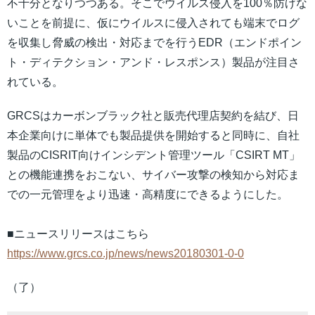
不十分となりつつある。そこでウイルス侵入を100％防げな
いことを前提に、仮にウイルスに侵入されても端末でログ
を収集し脅威の検出・対応までを行うEDR（エンドポイン
ト・ディテクション・アンド・レスポンス）製品が注目さ
れている。
GRCSはカーボンブラック社と販売代理店契約を結び、日
本企業向けに単体でも製品提供を開始すると同時に、自社
製品のCISRIT向けインシデント管理ツール「CSIRT MT」
との機能連携をおこない、サイバー攻撃の検知から対応ま
での一元管理をより迅速・高精度にできるようにした。
■ニュースリリースはこちら
https://www.grcs.co.jp/news/news20180301-0-0
（了）