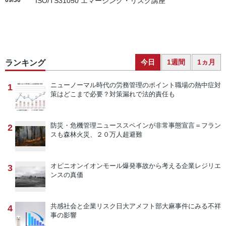
09/30
ISO/TS31050 エマージング・リスク講座
今日
1週間
1ヵ月
ランキング
ニューノーマル時代の労務管理のポイント
職場の熱中症対
1
策はどこまで必要？対策漏れで法的責任も
防災・危機管理ニュース
スペインが非常事態宣言＝フラン
2
スも森林火災、２０万人超避難
オピニオン
イオンモール爆発事故から考える企業レジリエ
3
ンスの真価
共感社会と企業リスク
日大アメフト部大麻事件にみる不祥
4
事の影響