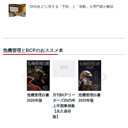
“SNS炎上”に対する「予防」と「初動」を専門家が解説
危機管理とBCPのおススメ本
危機管理白書
月刊BCPリー
危機管理白書
2023年防災・
2026年版
ダーズ2025年
2025年版
BCP・リスク
上半期事例集
マネジメント
【永久保存
事例集【永久
版】
保存版】