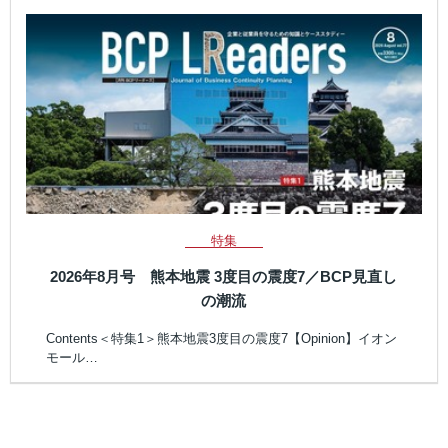
特集
2026年8月号 熊本地震 3度目の震度7／BCP見直し
の潮流
Contents＜特集1＞熊本地震3度目の震度7【Opinion】イオン
モール…