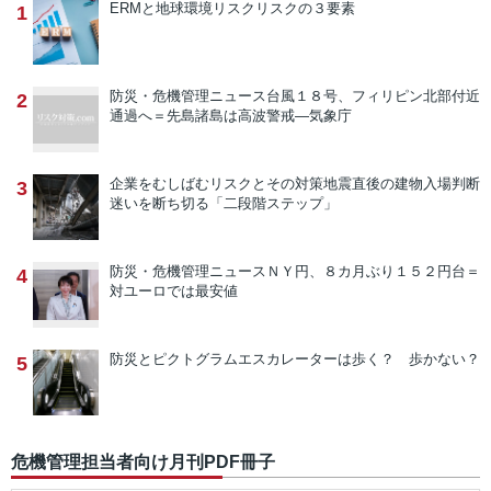
ERMと地球環境リスク
リスクの３要素
1
防災・危機管理ニュース
台風１８号、フィリピン北部付近
2
通過へ＝先島諸島は高波警戒―気象庁
企業をむしばむリスクとその対策
地震直後の建物入場判断
3
迷いを断ち切る「二段階ステップ」
防災・危機管理ニュース
ＮＹ円、８カ月ぶり１５２円台＝
4
対ユーロでは最安値
防災とピクトグラム
エスカレーターは歩く？ 歩かない？
5
危機管理担当者向け月刊PDF冊子