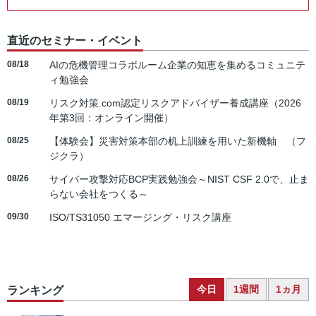
直近のセミナー・イベント
08/18
AIの危機管理コラボルーム企業の知恵を集めるコミュニテ
ィ勉強会
08/19
リスク対策.com認定リスクアドバイザー養成講座（2026
年第3回：オンライン開催）
08/25
【体験会】災害対策本部の机上訓練を用いた新機軸 （フ
ジクラ）
08/26
サイバー攻撃対応BCP実践勉強会～NIST CSF 2.0で、止ま
らない会社をつくる～
09/30
ISO/TS31050 エマージング・リスク講座
今日
1週間
1ヵ月
ランキング