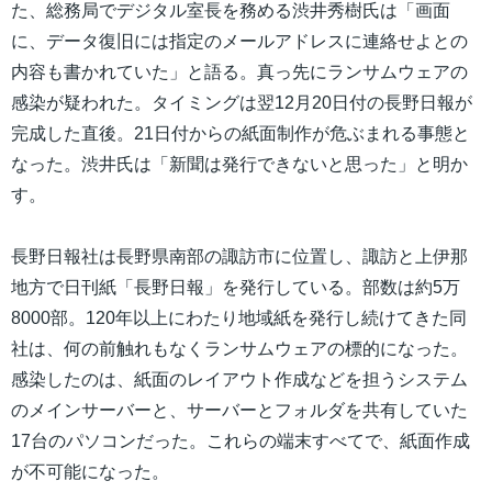
た、総務局でデジタル室長を務める渋井秀樹氏は「画面
に、データ復旧には指定のメールアドレスに連絡せよとの
内容も書かれていた」と語る。真っ先にランサムウェアの
感染が疑われた。タイミングは翌12月20日付の長野日報が
完成した直後。21日付からの紙面制作が危ぶまれる事態と
なった。渋井氏は「新聞は発行できないと思った」と明か
す。
長野日報社は長野県南部の諏訪市に位置し、諏訪と上伊那
地方で日刊紙「長野日報」を発行している。部数は約5万
8000部。120年以上にわたり地域紙を発行し続けてきた同
社は、何の前触れもなくランサムウェアの標的になった。
感染したのは、紙面のレイアウト作成などを担うシステム
のメインサーバーと、サーバーとフォルダを共有していた
17台のパソコンだった。これらの端末すべてで、紙面作成
が不可能になった。