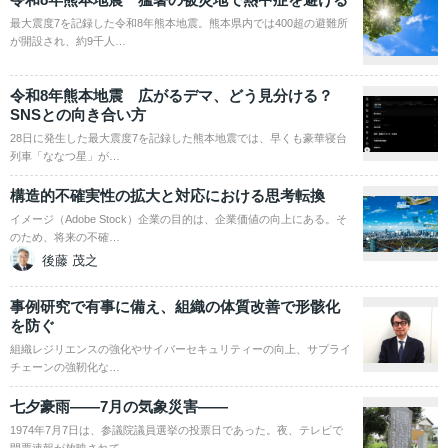
最大震度7を記録した令和8年熊本地震。熊本県内では400超の避難所
が開設され、約9千人…
令和8年熊本地震 広がるデマ、どう見分ける？
SNSとの向き合い方
28日に発生した最大震度7を記録した熊本地震では、早くも豪華寝台
列車「ななつ星」が…
構造的不確実性の拡大と対応における思考転換
イメージ（Adobe Stock）企業の目的は、企業価値の向上にある。そ
のため、将来の不確…
後藤 茂之
事例研究で有事に備え、組織の体質改善で形骸化
を防ぐ
組織レジリエンスの強化やサイバーセキュリティーの向上、サプライ
チェーンの強靭化な…
七夕豪雨――7月の気象災害――
1974年7月7日は、参議院議員選挙の投票日であった。夜、テレビで