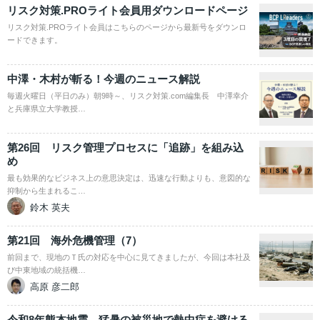
リスク対策.PROライト会員用ダウンロードページ
リスク対策.PROライト会員はこちらのページから最新号をダウンロ
ードできます。
中澤・木村が斬る！今週のニュース解説
毎週火曜日（平日のみ）朝9時～、リスク対策.com編集長 中澤幸介
と兵庫県立大学教授…
第26回 リスク管理プロセスに「追跡」を組み込
め
最も効果的なビジネス上の意思決定は、迅速な行動よりも、意図的な
抑制から生まれるこ…
鈴木 英夫
第21回 海外危機管理（7）
前回まで、現地のＴ氏の対応を中心に見てきましたが、今回は本社及
び中東地域の統括機…
高原 彦二郎
令和8年熊本地震 猛暑の被災地で熱中症を避ける