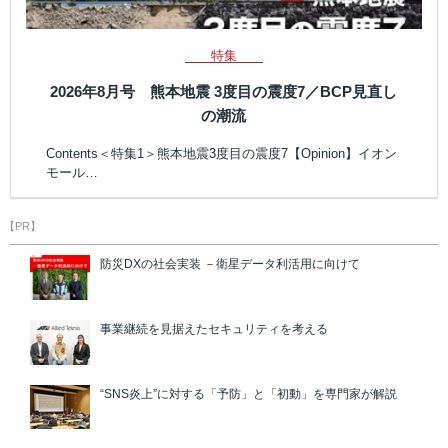
特集
2026年8月号 熊本地震 3度目の震度7／BCP見直し
の潮流
Contents＜特集1＞熊本地震3度目の震度7【Opinion】イオン
モール…
【PR】
防災DXの社会実装 －衛星データ利活用に向けて
事業継続を見据えたセキュリティを考える
“SNS炎上”に対する「予防」と「初動」を専門家が解説