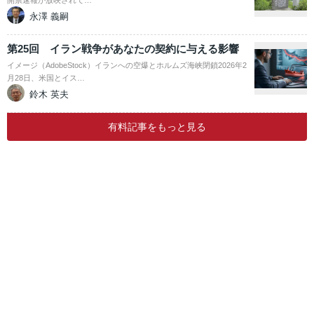
開票速報が放映されて…
永澤 義嗣
第25回 イラン戦争があなたの契約に与える影響
イメージ（AdobeStock）イランへの空爆とホルムズ海峡閉鎖2026年2
月28日、米国とイス…
鈴木 英夫
有料記事をもっと見る