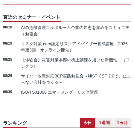
直近のセミナー・イベント
08/18
AIの危機管理コラボルーム企業の知恵を集めるコミュニテ
ィ勉強会
08/19
リスク対策.com認定リスクアドバイザー養成講座（2026
年第3回：オンライン開催）
08/25
【体験会】災害対策本部の机上訓練を用いた新機軸 （フ
ジクラ）
08/26
サイバー攻撃対応BCP実践勉強会～NIST CSF 2.0で、止ま
らない会社をつくる～
09/30
ISO/TS31050 エマージング・リスク講座
今日
1週間
1ヵ月
ランキング