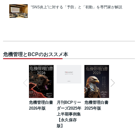
“SNS炎上”に対する「予防」と「初動」を専門家が解説
危機管理とBCPのおススメ本
危機管理白書
月刊BCPリー
危機管理白書
2023年防災・
2026年版
ダーズ2025年
2025年版
BCP・リスク
上半期事例集
マネジメント
【永久保存
事例集【永久
版】
保存版】