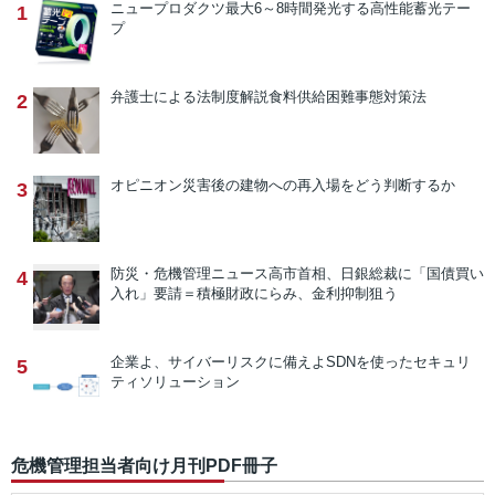
ニュープロダクツ
最大6～8時間発光する高性能蓄光テー
1
プ
弁護士による法制度解説
食料供給困難事態対策法
2
オピニオン
災害後の建物への再入場をどう判断するか
3
防災・危機管理ニュース
高市首相、日銀総裁に「国債買い
4
入れ」要請＝積極財政にらみ、金利抑制狙う
企業よ、サイバーリスクに備えよ
SDNを使ったセキュリ
5
ティソリューション
危機管理担当者向け月刊PDF冊子