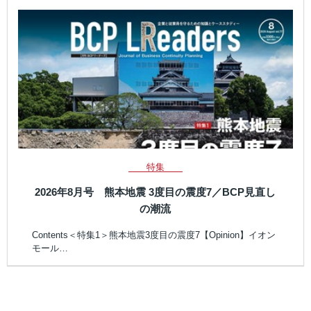
特集
2026年8月号 熊本地震 3度目の震度7／BCP見直し
の潮流
Contents＜特集1＞熊本地震3度目の震度7【Opinion】イオン
モール…