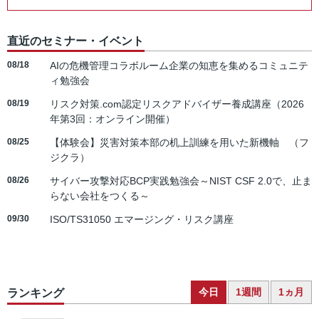
直近のセミナー・イベント
08/18
AIの危機管理コラボルーム企業の知恵を集めるコミュニテ
ィ勉強会
08/19
リスク対策.com認定リスクアドバイザー養成講座（2026
年第3回：オンライン開催）
08/25
【体験会】災害対策本部の机上訓練を用いた新機軸 （フ
ジクラ）
08/26
サイバー攻撃対応BCP実践勉強会～NIST CSF 2.0で、止ま
らない会社をつくる～
09/30
ISO/TS31050 エマージング・リスク講座
今日
1週間
1ヵ月
ランキング