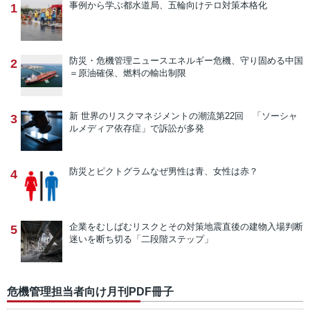
事例から学ぶ
都水道局、五輪向けテロ対策本格化
1
防災・危機管理ニュース
エネルギー危機、守り固める中国
2
＝原油確保、燃料の輸出制限
新 世界のリスクマネジメントの潮流
第22回 「ソーシャ
3
ルメディア依存症」で訴訟が多発
防災とピクトグラム
なぜ男性は青、女性は赤？
4
企業をむしばむリスクとその対策
地震直後の建物入場判断
5
迷いを断ち切る「二段階ステップ」
危機管理担当者向け月刊PDF冊子