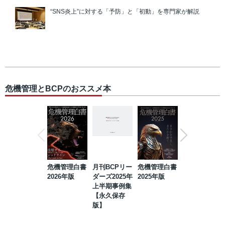
“SNS炎上”に対する「予防」と「初動」を専門家が解説
危機管理とBCPのおススメ本
危機管理白書
月刊BCPリー
危機管理白書
2023年防災・
2026年版
ダーズ2025年
2025年版
BCP・リスク
上半期事例集
マネジメント
【永久保存
事例集【永久
版】
保存版】