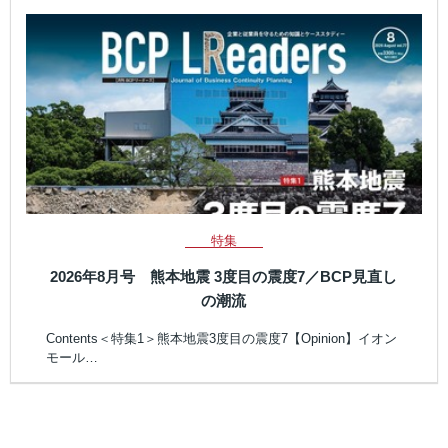
特集
2026年8月号 熊本地震 3度目の震度7／BCP見直し
の潮流
Contents＜特集1＞熊本地震3度目の震度7【Opinion】イオン
モール…