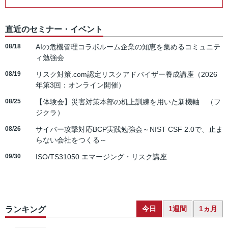
直近のセミナー・イベント
08/18
AIの危機管理コラボルーム企業の知恵を集めるコミュニテ
ィ勉強会
08/19
リスク対策.com認定リスクアドバイザー養成講座（2026
年第3回：オンライン開催）
08/25
【体験会】災害対策本部の机上訓練を用いた新機軸 （フ
ジクラ）
08/26
サイバー攻撃対応BCP実践勉強会～NIST CSF 2.0で、止ま
らない会社をつくる～
09/30
ISO/TS31050 エマージング・リスク講座
今日
1週間
1ヵ月
ランキング