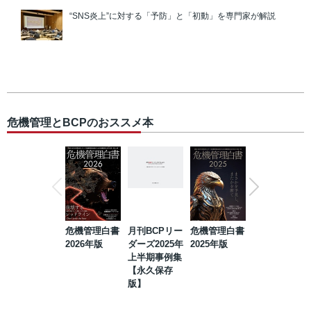
“SNS炎上”に対する「予防」と「初動」を専門家が解説
危機管理とBCPのおススメ本
危機管理白書
月刊BCPリー
危機管理白書
2023年防災・
2026年版
ダーズ2025年
2025年版
BCP・リスク
上半期事例集
マネジメント
【永久保存
事例集【永久
版】
保存版】