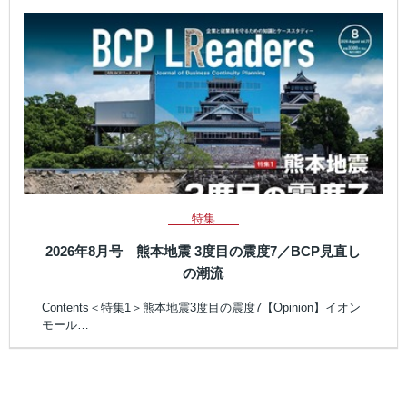
特集
2026年8月号 熊本地震 3度目の震度7／BCP見直し
の潮流
Contents＜特集1＞熊本地震3度目の震度7【Opinion】イオン
モール…