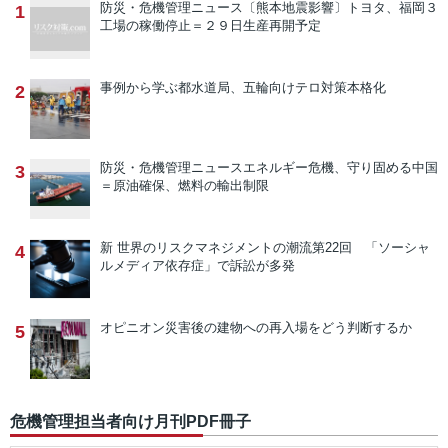
防災・危機管理ニュース
〔熊本地震影響〕トヨタ、福岡３
1
工場の稼働停止＝２９日生産再開予定
事例から学ぶ
都水道局、五輪向けテロ対策本格化
2
防災・危機管理ニュース
エネルギー危機、守り固める中国
3
＝原油確保、燃料の輸出制限
新 世界のリスクマネジメントの潮流
第22回 「ソーシャ
4
ルメディア依存症」で訴訟が多発
オピニオン
災害後の建物への再入場をどう判断するか
5
危機管理担当者向け月刊PDF冊子