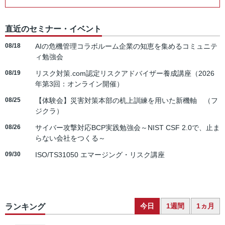
直近のセミナー・イベント
08/18
AIの危機管理コラボルーム企業の知恵を集めるコミュニテ
ィ勉強会
08/19
リスク対策.com認定リスクアドバイザー養成講座（2026
年第3回：オンライン開催）
08/25
【体験会】災害対策本部の机上訓練を用いた新機軸 （フ
ジクラ）
08/26
サイバー攻撃対応BCP実践勉強会～NIST CSF 2.0で、止ま
らない会社をつくる～
09/30
ISO/TS31050 エマージング・リスク講座
今日
1週間
1ヵ月
ランキング