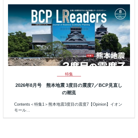
特集
2026年8月号 熊本地震 3度目の震度7／BCP見直し
の潮流
Contents＜特集1＞熊本地震3度目の震度7【Opinion】イオン
モール…