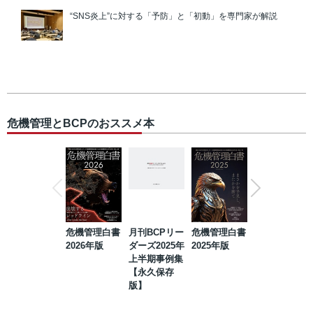
“SNS炎上”に対する「予防」と「初動」を専門家が解説
危機管理とBCPのおススメ本
危機管理白書
月刊BCPリー
危機管理白書
2023年防災・
2026年版
ダーズ2025年
2025年版
BCP・リスク
上半期事例集
マネジメント
【永久保存
事例集【永久
版】
保存版】