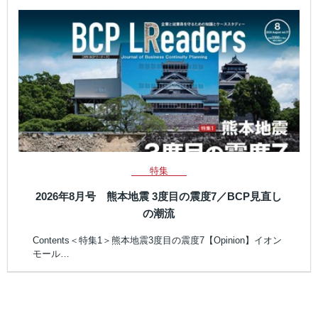
特集
2026年8月号 熊本地震 3度目の震度7／BCP見直し
の潮流
Contents＜特集1＞熊本地震3度目の震度7【Opinion】イオン
モール…