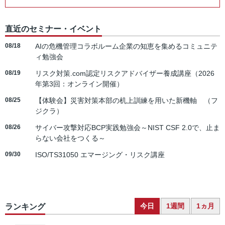
直近のセミナー・イベント
08/18
AIの危機管理コラボルーム企業の知恵を集めるコミュニテ
ィ勉強会
08/19
リスク対策.com認定リスクアドバイザー養成講座（2026
年第3回：オンライン開催）
08/25
【体験会】災害対策本部の机上訓練を用いた新機軸 （フ
ジクラ）
08/26
サイバー攻撃対応BCP実践勉強会～NIST CSF 2.0で、止ま
らない会社をつくる～
09/30
ISO/TS31050 エマージング・リスク講座
今日
1週間
1ヵ月
ランキング