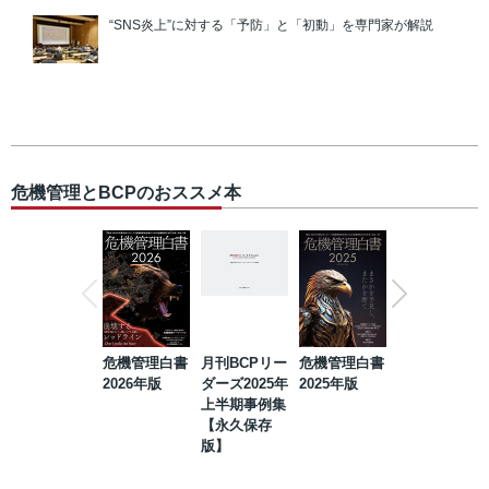
“SNS炎上”に対する「予防」と「初動」を専門家が解説
危機管理とBCPのおススメ本
危機管理白書
月刊BCPリー
危機管理白書
2023年防災・
2026年版
ダーズ2025年
2025年版
BCP・リスク
上半期事例集
マネジメント
【永久保存
事例集【永久
版】
保存版】