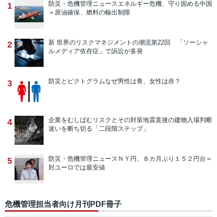
防災・危機管理ニュース
エネルギー危機、守り固める中国
1
＝原油確保、燃料の輸出制限
新 世界のリスクマネジメントの潮流
第22回 「ソーシャ
2
ルメディア依存症」で訴訟が多発
防災とピクトグラム
なぜ男性は青、女性は赤？
3
企業をむしばむリスクとその対策
地震直後の建物入場判断
4
迷いを断ち切る「二段階ステップ」
防災・危機管理ニュース
ＮＹ円、８カ月ぶり１５２円台＝
5
対ユーロでは最安値
危機管理担当者向け月刊PDF冊子