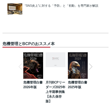
“SNS炎上”に対する「予防」と「初動」を専門家が解説
危機管理とBCPのおススメ本
危機管理白書
月刊BCPリー
危機管理白書
2023年防災・
2026年版
ダーズ2025年
2025年版
BCP・リスク
上半期事例集
マネジメント
【永久保存
事例集【永久
版】
保存版】