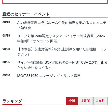
直近のセミナー・イベント
08/18
AIの危機管理コラボルーム企業の知恵を集めるコミュニテ
ィ勉強会
08/19
リスク対策.com認定リスクアドバイザー養成講座（2026
年第3回：オンライン開催）
08/25
【体験会】災害対策本部の机上訓練を用いた新機軸 （フ
ジクラ）
08/26
サイバー攻撃対応BCP実践勉強会～NIST CSF 2.0で、止ま
らない会社をつくる～
09/30
ISO/TS31050 エマージング・リスク講座
今日
1週間
1ヵ月
ランキング