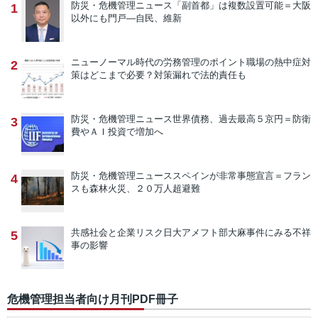
防災・危機管理ニュース
「副首都」は複数設置可能＝大阪
1
以外にも門戸―自民、維新
ニューノーマル時代の労務管理のポイント
職場の熱中症対
2
策はどこまで必要？対策漏れで法的責任も
防災・危機管理ニュース
世界債務、過去最高５京円＝防衛
3
費やＡＩ投資で増加へ
防災・危機管理ニュース
スペインが非常事態宣言＝フラン
4
スも森林火災、２０万人超避難
共感社会と企業リスク
日大アメフト部大麻事件にみる不祥
5
事の影響
危機管理担当者向け月刊PDF冊子