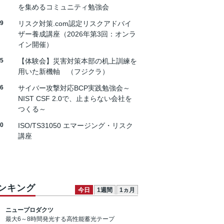
を集めるコミュニティ勉強会
19
リスク対策.com認定リスクアドバイ
ザー養成講座（2026年第3回：オンラ
イン開催）
25
【体験会】災害対策本部の机上訓練を
用いた新機軸 （フジクラ）
26
サイバー攻撃対応BCP実践勉強会～
NIST CSF 2.0で、止まらない会社を
つくる～
30
ISO/TS31050 エマージング・リスク
講座
ンキング
今日
1週間
1ヵ月
ニュープロダクツ
最大6～8時間発光する高性能蓄光テープ