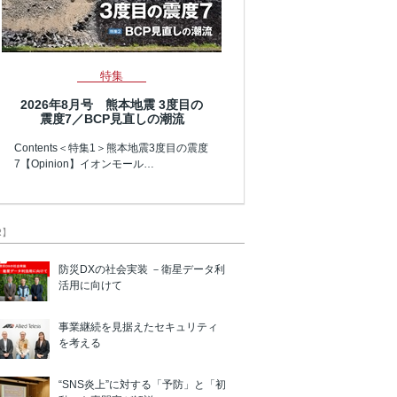
特集
2026年8月号 熊本地震 3度目の
震度7／BCP見直しの潮流
Contents＜特集1＞熊本地震3度目の震度
7【Opinion】イオンモール…
R】
防災DXの社会実装 －衛星データ利
活用に向けて
事業継続を見据えたセキュリティ
を考える
“SNS炎上”に対する「予防」と「初