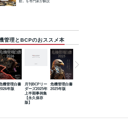
動」を専門家が解説
機管理とBCPのおススメ本
危機管理白書
月刊BCPリー
危機管理白書
2023年防災・
危機管理白書
2026年版
ダーズ2025年
2025年版
BCP・リスク
2024年版
上半期事例集
マネジメント
【永久保存
事例集【永久
版】
保存版】