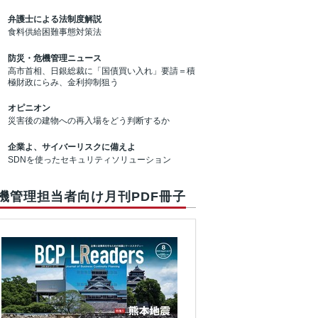
弁護士による法制度解説
食料供給困難事態対策法
防災・危機管理ニュース
高市首相、日銀総裁に「国債買い入れ」要請＝積
極財政にらみ、金利抑制狙う
オピニオン
災害後の建物への再入場をどう判断するか
企業よ、サイバーリスクに備えよ
SDNを使ったセキュリティソリューション
機管理担当者向け月刊PDF冊子