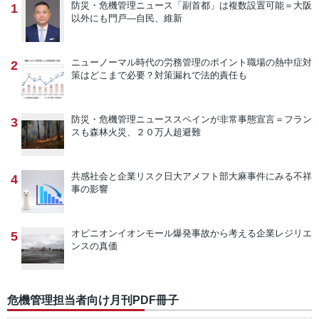
防災・危機管理ニュース
「副首都」は複数設置可能＝大阪
1
以外にも門戸―自民、維新
ニューノーマル時代の労務管理のポイント
職場の熱中症対
2
策はどこまで必要？対策漏れで法的責任も
防災・危機管理ニュース
スペインが非常事態宣言＝フラン
3
スも森林火災、２０万人超避難
共感社会と企業リスク
日大アメフト部大麻事件にみる不祥
4
事の影響
オピニオン
イオンモール爆発事故から考える企業レジリエ
5
ンスの真価
危機管理担当者向け月刊PDF冊子