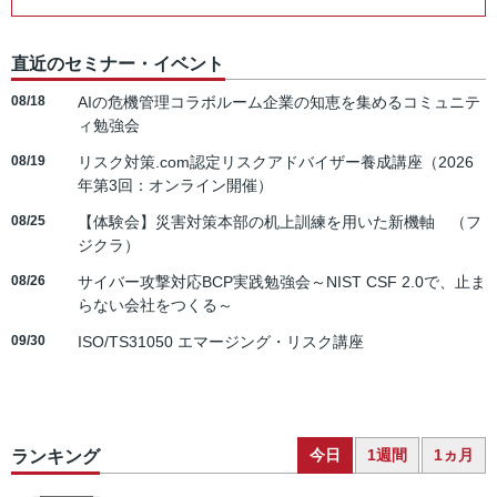
直近のセミナー・イベント
08/18
AIの危機管理コラボルーム企業の知恵を集めるコミュニテ
ィ勉強会
08/19
リスク対策.com認定リスクアドバイザー養成講座（2026
年第3回：オンライン開催）
08/25
【体験会】災害対策本部の机上訓練を用いた新機軸 （フ
ジクラ）
08/26
サイバー攻撃対応BCP実践勉強会～NIST CSF 2.0で、止ま
らない会社をつくる～
09/30
ISO/TS31050 エマージング・リスク講座
今日
1週間
1ヵ月
ランキング