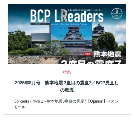
特集
2026年8月号 熊本地震 3度目の震度7／BCP見直し
の潮流
Contents＜特集1＞熊本地震3度目の震度7【Opinion】イオン
モール…