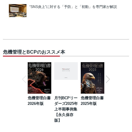
“SNS炎上”に対する「予防」と「初動」を専門家が解説
危機管理とBCPのおススメ本
危機管理白書
月刊BCPリー
危機管理白書
2023年防災・
2026年版
ダーズ2025年
2025年版
BCP・リスク
上半期事例集
マネジメント
【永久保存
事例集【永久
版】
保存版】