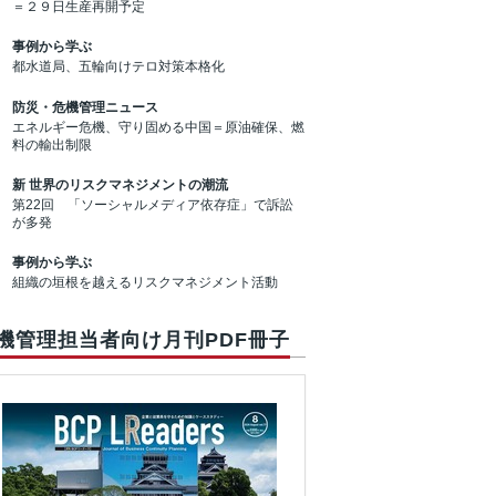
＝２９日生産再開予定
事例から学ぶ
都水道局、五輪向けテロ対策本格化
防災・危機管理ニュース
エネルギー危機、守り固める中国＝原油確保、燃
料の輸出制限
新 世界のリスクマネジメントの潮流
第22回 「ソーシャルメディア依存症」で訴訟
が多発
事例から学ぶ
組織の垣根を越えるリスクマネジメント活動
機管理担当者向け月刊PDF冊子