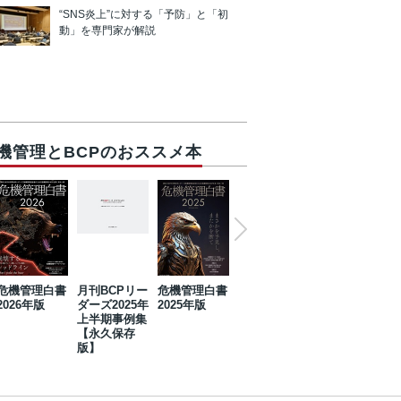
“SNS炎上”に対する「予防」と「初
動」を専門家が解説
機管理とBCPのおススメ本
危機管理白書
月刊BCPリー
危機管理白書
2023年防災・
危機管理白書
2026年版
ダーズ2025年
2025年版
BCP・リスク
2024年版
上半期事例集
マネジメント
【永久保存
事例集【永久
版】
保存版】