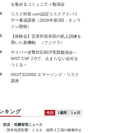
を集めるコミュニティ勉強会
19
リスク対策.com認定リスクアドバイ
ザー養成講座（2026年第3回：オンラ
イン開催）
25
【体験会】災害対策本部の机上訓練を
用いた新機軸 （フジクラ）
26
サイバー攻撃対応BCP実践勉強会～
NIST CSF 2.0で、止まらない会社を
つくる～
30
ISO/TS31050 エマージング・リスク
講座
ンキング
今日
1週間
1ヵ月
防災・危機管理ニュース
〔熊本地震影響〕トヨタ、福岡３工場の稼働停止