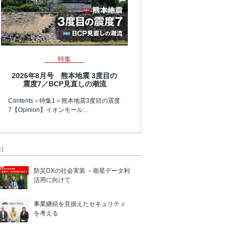
特集
2026年8月号 熊本地震 3度目の
震度7／BCP見直しの潮流
Contents＜特集1＞熊本地震3度目の震度
7【Opinion】イオンモール…
R】
防災DXの社会実装 －衛星データ利
活用に向けて
事業継続を見据えたセキュリティ
を考える