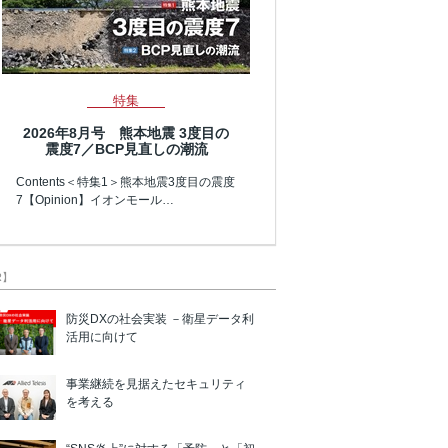
特集
2026年8月号 熊本地震 3度目の
震度7／BCP見直しの潮流
Contents＜特集1＞熊本地震3度目の震度
7【Opinion】イオンモール…
R】
防災DXの社会実装 －衛星データ利
活用に向けて
事業継続を見据えたセキュリティ
を考える