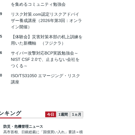
を集めるコミュニティ勉強会
19
リスク対策.com認定リスクアドバイ
ザー養成講座（2026年第3回：オンラ
イン開催）
25
【体験会】災害対策本部の机上訓練を
用いた新機軸 （フジクラ）
26
サイバー攻撃対応BCP実践勉強会～
NIST CSF 2.0で、止まらない会社を
つくる～
30
ISO/TS31050 エマージング・リスク
講座
ンキング
今日
1週間
1ヵ月
防災・危機管理ニュース
高市首相、日銀総裁に「国債買い入れ」要請＝積