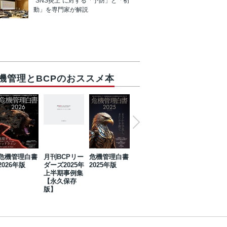
“SNS炎上”に対する「予防」と「初
動」を専門家が解説
機管理とBCPのおススメ本
危機管理白書
月刊BCPリー
危機管理白書
2023年防災・
危機管理白書
2026年版
ダーズ2025年
2025年版
BCP・リスク
2024年版
上半期事例集
マネジメント
【永久保存
事例集【永久
版】
保存版】