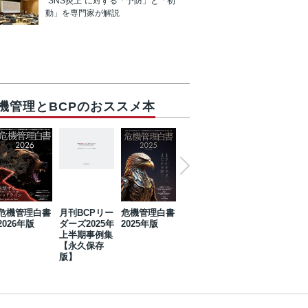
“SNS炎上”に対する「予防」と「初
動」を専門家が解説
機管理とBCPのおススメ本
危機管理白書
月刊BCPリー
危機管理白書
2023年防災・
危機管理白書
2026年版
ダーズ2025年
2025年版
BCP・リスク
2024年版
上半期事例集
マネジメント
【永久保存
事例集【永久
版】
保存版】