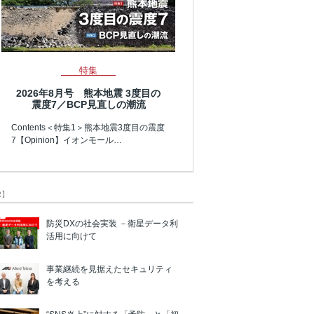
特集
2026年8月号 熊本地震 3度目の
震度7／BCP見直しの潮流
Contents＜特集1＞熊本地震3度目の震度
7【Opinion】イオンモール…
R】
防災DXの社会実装 －衛星データ利
活用に向けて
事業継続を見据えたセキュリティ
を考える