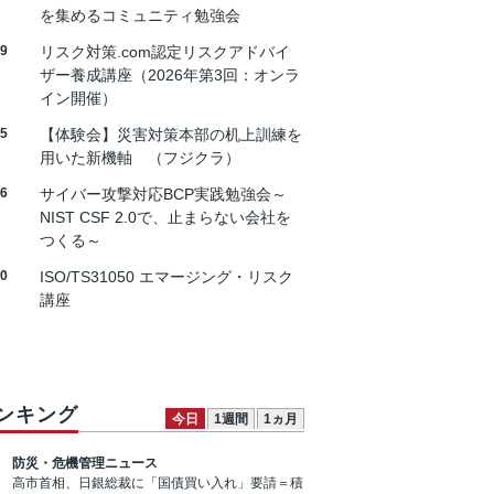
を集めるコミュニティ勉強会
19
リスク対策.com認定リスクアドバイ
ザー養成講座（2026年第3回：オンラ
イン開催）
25
【体験会】災害対策本部の机上訓練を
用いた新機軸 （フジクラ）
26
サイバー攻撃対応BCP実践勉強会～
NIST CSF 2.0で、止まらない会社を
つくる～
30
ISO/TS31050 エマージング・リスク
講座
ンキング
今日
1週間
1ヵ月
防災・危機管理ニュース
高市首相、日銀総裁に「国債買い入れ」要請＝積