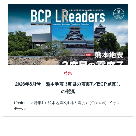
特集
2026年8月号 熊本地震 3度目の震度7／BCP見直し
の潮流
Contents＜特集1＞熊本地震3度目の震度7【Opinion】イオン
モール…