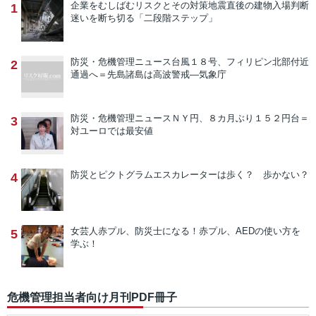
企業をむしばむリスクとその対策
地震直後の建物入場判断
1
迷いを断ち切る「二段階ステップ」
防災・危機管理ニュース
台風１８号、フィリピン北部付近
2
通過へ＝先島諸島は高波警戒―気象庁
防災・危機管理ニュース
ＮＹ円、８カ月ぶり１５２円台＝
3
対ユーロでは最安値
防災とピクトグラム
エスカレーターは歩く？ 歩かない？
4
女芸人赤プル、防災士になる！
赤プル、AEDの使い方を
5
学ぶ！
危機管理担当者向け月刊PDF冊子