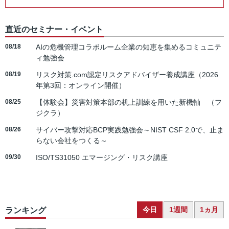
直近のセミナー・イベント
08/18
AIの危機管理コラボルーム企業の知恵を集めるコミュニテ
ィ勉強会
08/19
リスク対策.com認定リスクアドバイザー養成講座（2026
年第3回：オンライン開催）
08/25
【体験会】災害対策本部の机上訓練を用いた新機軸 （フ
ジクラ）
08/26
サイバー攻撃対応BCP実践勉強会～NIST CSF 2.0で、止ま
らない会社をつくる～
09/30
ISO/TS31050 エマージング・リスク講座
今日
1週間
1ヵ月
ランキング