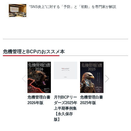
“SNS炎上”に対する「予防」と「初動」を専門家が解説
危機管理とBCPのおススメ本
危機管理白書
月刊BCPリー
危機管理白書
2023年防災・
2026年版
ダーズ2025年
2025年版
BCP・リスク
上半期事例集
マネジメント
【永久保存
事例集【永久
版】
保存版】