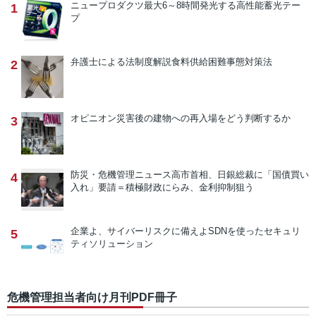
ニュープロダクツ
最大6～8時間発光する高性能蓄光テー
1
プ
弁護士による法制度解説
食料供給困難事態対策法
2
オピニオン
災害後の建物への再入場をどう判断するか
3
防災・危機管理ニュース
高市首相、日銀総裁に「国債買い
4
入れ」要請＝積極財政にらみ、金利抑制狙う
企業よ、サイバーリスクに備えよ
SDNを使ったセキュリ
5
ティソリューション
危機管理担当者向け月刊PDF冊子