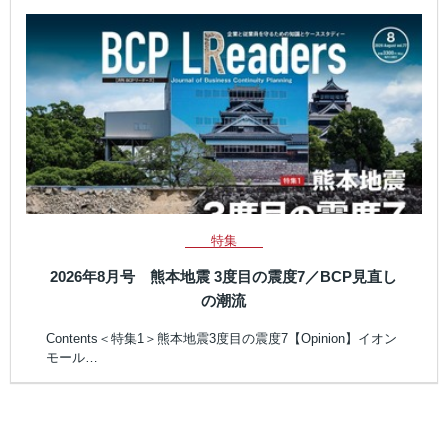
特集
2026年8月号 熊本地震 3度目の震度7／BCP見直し
の潮流
Contents＜特集1＞熊本地震3度目の震度7【Opinion】イオン
モール…