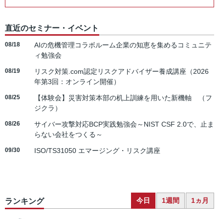
直近のセミナー・イベント
08/18
AIの危機管理コラボルーム企業の知恵を集めるコミュニテ
ィ勉強会
08/19
リスク対策.com認定リスクアドバイザー養成講座（2026
年第3回：オンライン開催）
08/25
【体験会】災害対策本部の机上訓練を用いた新機軸 （フ
ジクラ）
08/26
サイバー攻撃対応BCP実践勉強会～NIST CSF 2.0で、止ま
らない会社をつくる～
09/30
ISO/TS31050 エマージング・リスク講座
今日
1週間
1ヵ月
ランキング