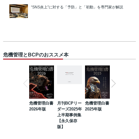
“SNS炎上”に対する「予防」と「初動」を専門家が解説
危機管理とBCPのおススメ本
危機管理白書
月刊BCPリー
危機管理白書
2023年防災・
2026年版
ダーズ2025年
2025年版
BCP・リスク
上半期事例集
マネジメント
【永久保存
事例集【永久
版】
保存版】