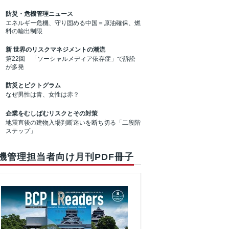
防災・危機管理ニュース
エネルギー危機、守り固める中国＝原油確保、燃
料の輸出制限
新 世界のリスクマネジメントの潮流
第22回 「ソーシャルメディア依存症」で訴訟
が多発
防災とピクトグラム
なぜ男性は青、女性は赤？
企業をむしばむリスクとその対策
地震直後の建物入場判断迷いを断ち切る「二段階
ステップ」
機管理担当者向け月刊PDF冊子