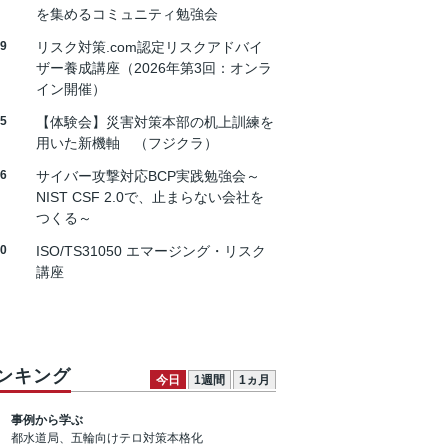
を集めるコミュニティ勉強会
19
リスク対策.com認定リスクアドバイ
ザー養成講座（2026年第3回：オンラ
イン開催）
25
【体験会】災害対策本部の机上訓練を
用いた新機軸 （フジクラ）
26
サイバー攻撃対応BCP実践勉強会～
NIST CSF 2.0で、止まらない会社を
つくる～
30
ISO/TS31050 エマージング・リスク
講座
ンキング
今日
1週間
1ヵ月
事例から学ぶ
都水道局、五輪向けテロ対策本格化