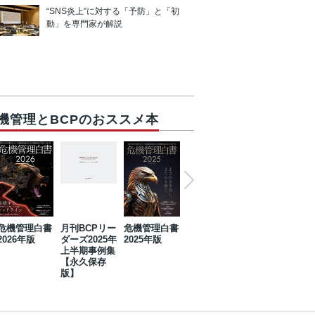
“SNS炎上”に対する「予防」と「初
動」を専門家が解説
機管理とBCPのおススメ本
危機管理白書
月刊BCPリー
危機管理白書
2023年防災・
危機管理白書
2026年版
ダーズ2025年
2025年版
BCP・リスク
2024年版
上半期事例集
マネジメント
【永久保存
事例集【永久
版】
保存版】