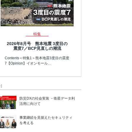
特集
2026年8月号 熊本地震 3度目の
震度7／BCP見直しの潮流
Contents＜特集1＞熊本地震3度目の震度
7【Opinion】イオンモール…
R】
防災DXの社会実装 －衛星データ利
活用に向けて
事業継続を見据えたセキュリティ
を考える