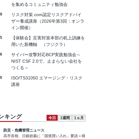
を集めるコミュニティ勉強会
19
リスク対策.com認定リスクアドバイ
ザー養成講座（2026年第3回：オンラ
イン開催）
25
【体験会】災害対策本部の机上訓練を
用いた新機軸 （フジクラ）
26
サイバー攻撃対応BCP実践勉強会～
NIST CSF 2.0で、止まらない会社を
つくる～
30
ISO/TS31050 エマージング・リスク
講座
ンキング
今日
1週間
1ヵ月
防災・危機管理ニュース
高市首相、日銀総裁に「国債買い入れ」要請＝積