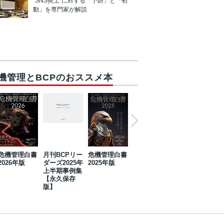
“SNS炎上”に対する「予防」と「初
動」を専門家が解説
機管理とBCPのおススメ本
危機管理白書
月刊BCPリー
危機管理白書
2023年防災・
危機管理白書
2026年版
ダーズ2025年
2025年版
BCP・リスク
2024年版
上半期事例集
マネジメント
【永久保存
事例集【永久
版】
保存版】