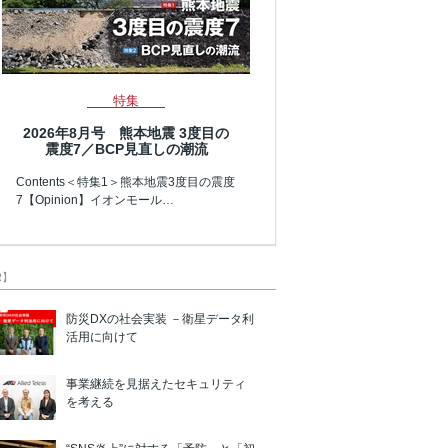
特集
2026年8月号 熊本地震 3度目の
震度7／BCP見直しの潮流
Contents＜特集1＞熊本地震3度目の震度
7【Opinion】イオンモール…
R】
防災DXの社会実装 －衛星データ利
活用に向けて
事業継続を見据えたセキュリティ
を考える