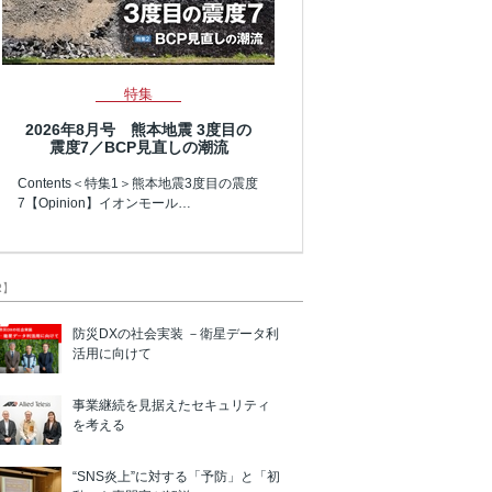
特集
2026年8月号 熊本地震 3度目の
震度7／BCP見直しの潮流
Contents＜特集1＞熊本地震3度目の震度
7【Opinion】イオンモール…
R】
防災DXの社会実装 －衛星データ利
活用に向けて
事業継続を見据えたセキュリティ
を考える
“SNS炎上”に対する「予防」と「初