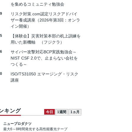
を集めるコミュニティ勉強会
19
リスク対策.com認定リスクアドバイ
ザー養成講座（2026年第3回：オンラ
イン開催）
25
【体験会】災害対策本部の机上訓練を
用いた新機軸 （フジクラ）
26
サイバー攻撃対応BCP実践勉強会～
NIST CSF 2.0で、止まらない会社を
つくる～
30
ISO/TS31050 エマージング・リスク
講座
ンキング
今日
1週間
1ヵ月
ニュープロダクツ
最大6～8時間発光する高性能蓄光テープ