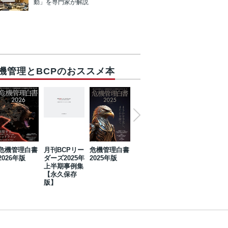
動」を専門家が解説
機管理とBCPのおススメ本
危機管理白書
月刊BCPリー
危機管理白書
2023年防災・
危機管理白書
2026年版
ダーズ2025年
2025年版
BCP・リスク
2024年版
上半期事例集
マネジメント
【永久保存
事例集【永久
版】
保存版】