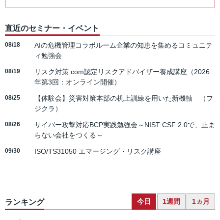
直近のセミナー・イベント
08/18
AIの危機管理コラボルーム企業の知恵を集めるコミュニテ
ィ勉強会
08/19
リスク対策.com認定リスクアドバイザー養成講座（2026
年第3回：オンライン開催）
08/25
【体験会】災害対策本部の机上訓練を用いた新機軸 （フ
ジクラ）
08/26
サイバー攻撃対応BCP実践勉強会～NIST CSF 2.0で、止ま
らない会社をつくる～
09/30
ISO/TS31050 エマージング・リスク講座
今日
1週間
1ヵ月
ランキング