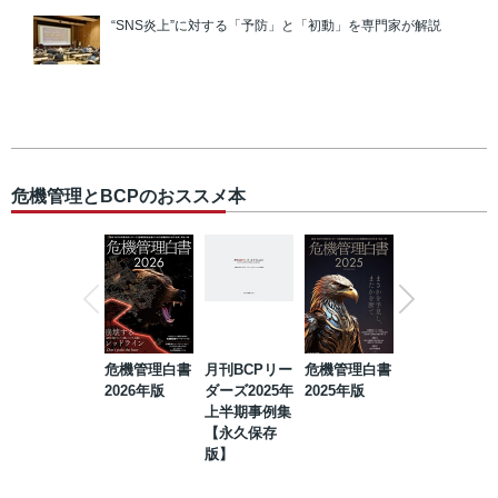
“SNS炎上”に対する「予防」と「初動」を専門家が解説
危機管理とBCPのおススメ本
危機管理白書
月刊BCPリー
危機管理白書
2023年防災・
2026年版
ダーズ2025年
2025年版
BCP・リスク
上半期事例集
マネジメント
【永久保存
事例集【永久
版】
保存版】