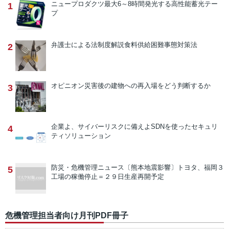
ニュープロダクツ
最大6～8時間発光する高性能蓄光テー
1
プ
弁護士による法制度解説
食料供給困難事態対策法
2
オピニオン
災害後の建物への再入場をどう判断するか
3
企業よ、サイバーリスクに備えよ
SDNを使ったセキュリ
4
ティソリューション
防災・危機管理ニュース
〔熊本地震影響〕トヨタ、福岡３
5
工場の稼働停止＝２９日生産再開予定
危機管理担当者向け月刊PDF冊子