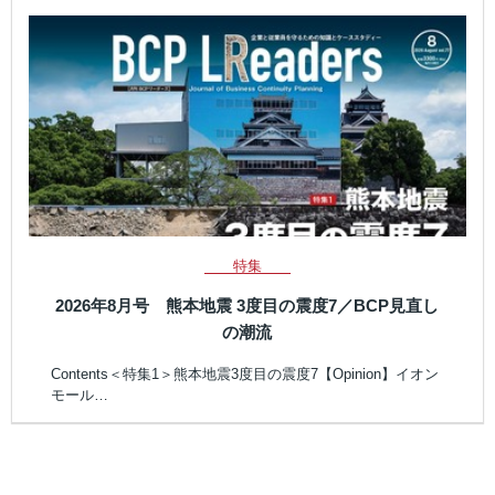
特集
2026年8月号 熊本地震 3度目の震度7／BCP見直し
の潮流
Contents＜特集1＞熊本地震3度目の震度7【Opinion】イオン
モール…