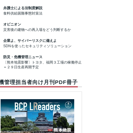
弁護士による法制度解説
食料供給困難事態対策法
オピニオン
災害後の建物への再入場をどう判断するか
企業よ、サイバーリスクに備えよ
SDNを使ったセキュリティソリューション
防災・危機管理ニュース
〔熊本地震影響〕トヨタ、福岡３工場の稼働停止
＝２９日生産再開予定
機管理担当者向け月刊PDF冊子