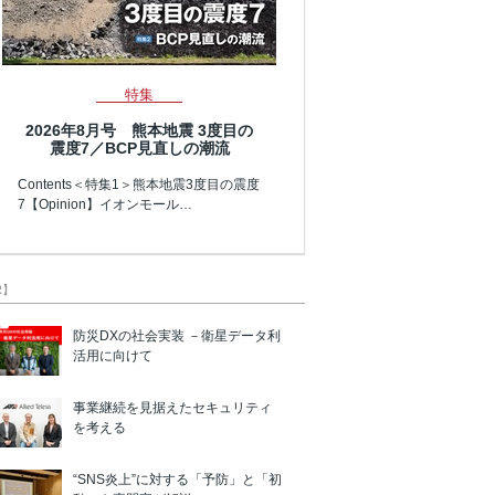
特集
2026年8月号 熊本地震 3度目の
震度7／BCP見直しの潮流
Contents＜特集1＞熊本地震3度目の震度
7【Opinion】イオンモール…
R】
防災DXの社会実装 －衛星データ利
活用に向けて
事業継続を見据えたセキュリティ
を考える
“SNS炎上”に対する「予防」と「初