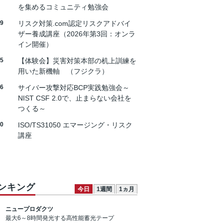
を集めるコミュニティ勉強会
19
リスク対策.com認定リスクアドバイ
ザー養成講座（2026年第3回：オンラ
イン開催）
25
【体験会】災害対策本部の机上訓練を
用いた新機軸 （フジクラ）
26
サイバー攻撃対応BCP実践勉強会～
NIST CSF 2.0で、止まらない会社を
つくる～
30
ISO/TS31050 エマージング・リスク
講座
ンキング
今日
1週間
1ヵ月
ニュープロダクツ
最大6～8時間発光する高性能蓄光テープ