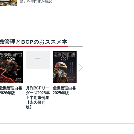
動」を専門家が解説
機管理とBCPのおススメ本
危機管理白書
月刊BCPリー
危機管理白書
2023年防災・
危機管理白書
2026年版
ダーズ2025年
2025年版
BCP・リスク
2024年版
上半期事例集
マネジメント
【永久保存
事例集【永久
版】
保存版】