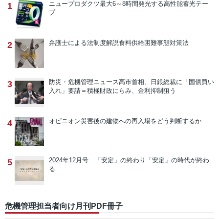
ニュープロダクツ
最大6～8時間発光する高性能蓄光テー
1
プ
弁護士による法制度解説
食料供給困難事態対策法
2
防災・危機管理ニュース
高市首相、日銀総裁に「国債買い
3
入れ」要請＝積極財政にらみ、金利抑制狙う
オピニオン
災害後の建物への再入場をどう判断するか
4
2024年12月号 「安定」の終わり
「安定」の時代が終わ
5
る
危機管理担当者向け月刊PDF冊子