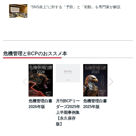
“SNS炎上”に対する「予防」と「初動」を専門家が解説
危機管理とBCPのおススメ本
危機管理白書
月刊BCPリー
危機管理白書
2023年防災・
2026年版
ダーズ2025年
2025年版
BCP・リスク
上半期事例集
マネジメント
【永久保存
事例集【永久
版】
保存版】