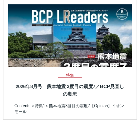
特集
2026年8月号 熊本地震 3度目の震度7／BCP見直し
の潮流
Contents＜特集1＞熊本地震3度目の震度7【Opinion】イオン
モール…