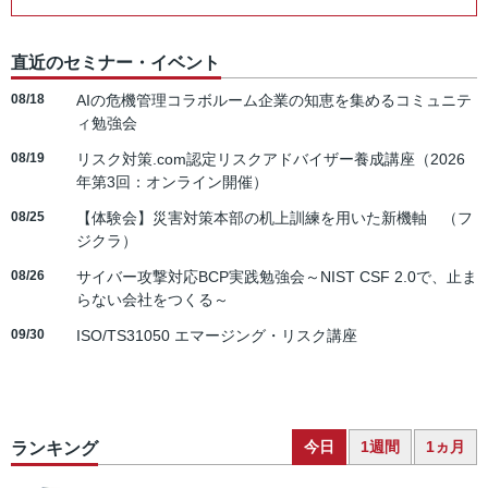
直近のセミナー・イベント
08/18
AIの危機管理コラボルーム企業の知恵を集めるコミュニテ
ィ勉強会
08/19
リスク対策.com認定リスクアドバイザー養成講座（2026
年第3回：オンライン開催）
08/25
【体験会】災害対策本部の机上訓練を用いた新機軸 （フ
ジクラ）
08/26
サイバー攻撃対応BCP実践勉強会～NIST CSF 2.0で、止ま
らない会社をつくる～
09/30
ISO/TS31050 エマージング・リスク講座
今日
1週間
1ヵ月
ランキング