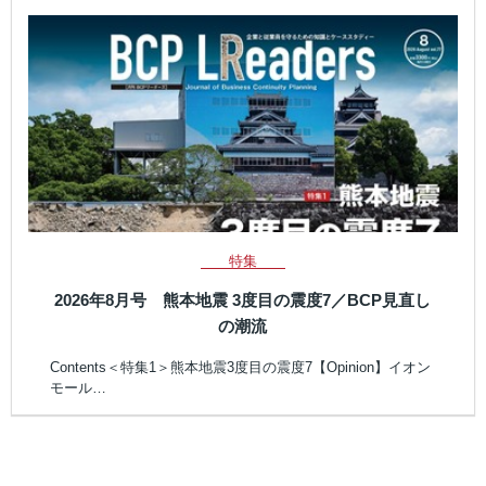
特集
2026年8月号 熊本地震 3度目の震度7／BCP見直し
の潮流
Contents＜特集1＞熊本地震3度目の震度7【Opinion】イオン
モール…