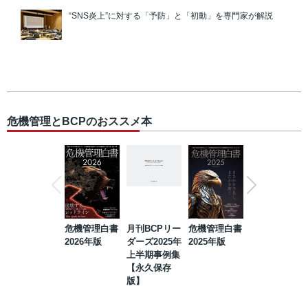
“SNS炎上”に対する「予防」と「初動」を専門家が解説
危機管理とBCPのおススメ本
危機管理白書
月刊BCPリー
危機管理白書
2023年防災・
2026年版
ダーズ2025年
2025年版
BCP・リスク
上半期事例集
マネジメント
【永久保存
事例集【永久
版】
保存版】