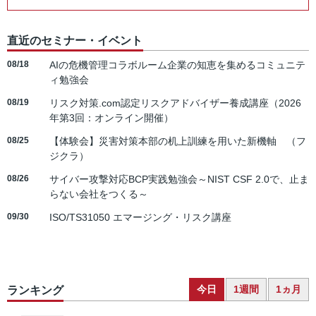
直近のセミナー・イベント
08/18
AIの危機管理コラボルーム企業の知恵を集めるコミュニテ
ィ勉強会
08/19
リスク対策.com認定リスクアドバイザー養成講座（2026
年第3回：オンライン開催）
08/25
【体験会】災害対策本部の机上訓練を用いた新機軸 （フ
ジクラ）
08/26
サイバー攻撃対応BCP実践勉強会～NIST CSF 2.0で、止ま
らない会社をつくる～
09/30
ISO/TS31050 エマージング・リスク講座
今日
1週間
1ヵ月
ランキング