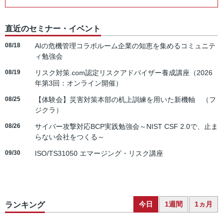
直近のセミナー・イベント
08/18
AIの危機管理コラボルーム企業の知恵を集めるコミュニテ
ィ勉強会
08/19
リスク対策.com認定リスクアドバイザー養成講座（2026
年第3回：オンライン開催）
08/25
【体験会】災害対策本部の机上訓練を用いた新機軸 （フ
ジクラ）
08/26
サイバー攻撃対応BCP実践勉強会～NIST CSF 2.0で、止ま
らない会社をつくる～
09/30
ISO/TS31050 エマージング・リスク講座
今日
1週間
1ヵ月
ランキング