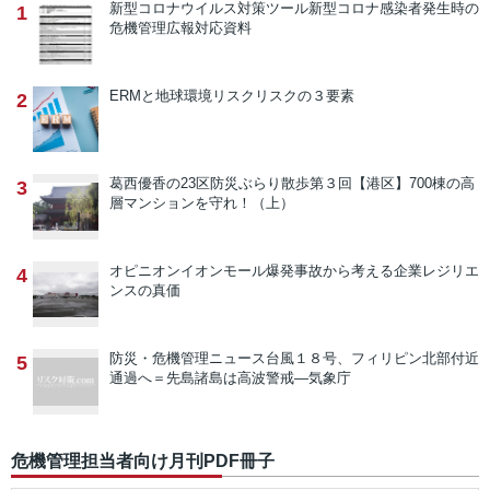
新型コロナウイルス対策ツール
新型コロナ感染者発生時の
1
危機管理広報対応資料
ERMと地球環境リスク
リスクの３要素
2
葛西優香の23区防災ぶらり散歩
第３回【港区】700棟の高
3
層マンションを守れ！（上）
オピニオン
イオンモール爆発事故から考える企業レジリエ
4
ンスの真価
防災・危機管理ニュース
台風１８号、フィリピン北部付近
5
通過へ＝先島諸島は高波警戒―気象庁
危機管理担当者向け月刊PDF冊子