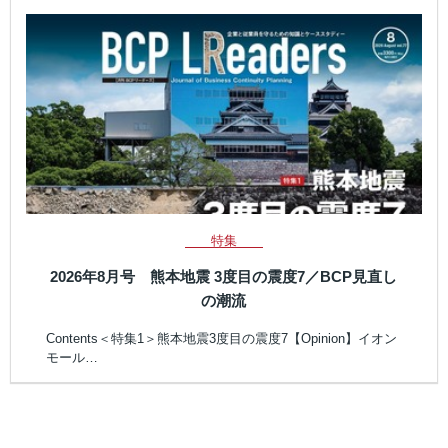
特集
2026年8月号 熊本地震 3度目の震度7／BCP見直し
の潮流
Contents＜特集1＞熊本地震3度目の震度7【Opinion】イオン
モール…