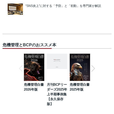
“SNS炎上”に対する「予防」と「初動」を専門家が解説
危機管理とBCPのおススメ本
危機管理白書
月刊BCPリー
危機管理白書
2023年防災・
2026年版
ダーズ2025年
2025年版
BCP・リスク
上半期事例集
マネジメント
【永久保存
事例集【永久
版】
保存版】