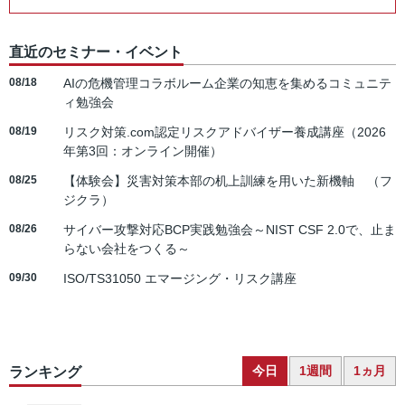
直近のセミナー・イベント
08/18
AIの危機管理コラボルーム企業の知恵を集めるコミュニテ
ィ勉強会
08/19
リスク対策.com認定リスクアドバイザー養成講座（2026
年第3回：オンライン開催）
08/25
【体験会】災害対策本部の机上訓練を用いた新機軸 （フ
ジクラ）
08/26
サイバー攻撃対応BCP実践勉強会～NIST CSF 2.0で、止ま
らない会社をつくる～
09/30
ISO/TS31050 エマージング・リスク講座
今日
1週間
1ヵ月
ランキング