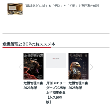
“SNS炎上”に対する「予防」と「初動」を専門家が解説
危機管理とBCPのおススメ本
危機管理白書
月刊BCPリー
危機管理白書
2023年防災・
2026年版
ダーズ2025年
2025年版
BCP・リスク
上半期事例集
マネジメント
【永久保存
事例集【永久
版】
保存版】