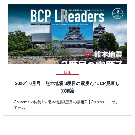
特集
2026年8月号 熊本地震 3度目の震度7／BCP見直し
の潮流
Contents＜特集1＞熊本地震3度目の震度7【Opinion】イオン
モール…