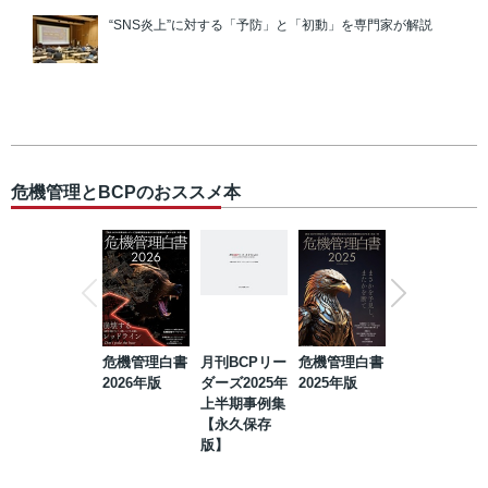
“SNS炎上”に対する「予防」と「初動」を専門家が解説
危機管理とBCPのおススメ本
危機管理白書
月刊BCPリー
危機管理白書
2023年防災・
2026年版
ダーズ2025年
2025年版
BCP・リスク
上半期事例集
マネジメント
【永久保存
事例集【永久
版】
保存版】