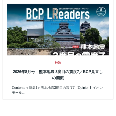
特集
2026年8月号 熊本地震 3度目の震度7／BCP見直し
の潮流
Contents＜特集1＞熊本地震3度目の震度7【Opinion】イオン
モール…