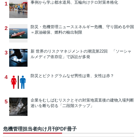
事例から学ぶ
都水道局、五輪向けテロ対策本格化
1
防災・危機管理ニュース
エネルギー危機、守り固める中国
2
＝原油確保、燃料の輸出制限
新 世界のリスクマネジメントの潮流
第22回 「ソーシャ
3
ルメディア依存症」で訴訟が多発
防災とピクトグラム
なぜ男性は青、女性は赤？
4
企業をむしばむリスクとその対策
地震直後の建物入場判断
5
迷いを断ち切る「二段階ステップ」
危機管理担当者向け月刊PDF冊子