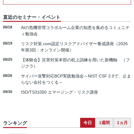
直近のセミナー・イベント
08/18
AIの危機管理コラボルーム企業の知恵を集めるコミュニテ
ィ勉強会
08/19
リスク対策.com認定リスクアドバイザー養成講座（2026
年第3回：オンライン開催）
08/25
【体験会】災害対策本部の机上訓練を用いた新機軸 （フ
ジクラ）
08/26
サイバー攻撃対応BCP実践勉強会～NIST CSF 2.0で、止ま
らない会社をつくる～
09/30
ISO/TS31050 エマージング・リスク講座
今日
1週間
1ヵ月
ランキング