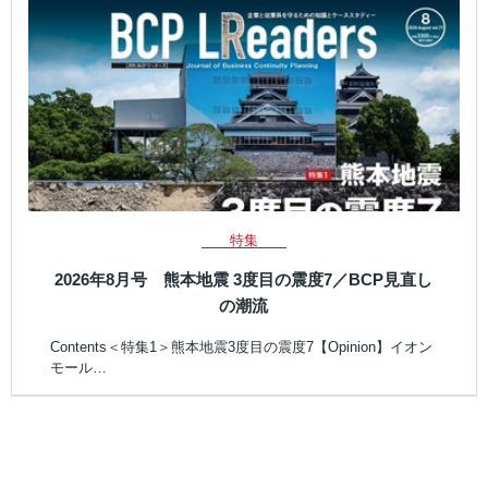
特集
2026年8月号 熊本地震 3度目の震度7／BCP見直し
の潮流
Contents＜特集1＞熊本地震3度目の震度7【Opinion】イオン
モール…