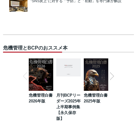
“SNS炎上”に対する「予防」と「初動」を専門家が解説
危機管理とBCPのおススメ本
危機管理白書
月刊BCPリー
危機管理白書
2023年防災・
2026年版
ダーズ2025年
2025年版
BCP・リスク
上半期事例集
マネジメント
【永久保存
事例集【永久
版】
保存版】