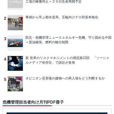
工場の稼働停止＝２９日生産再開予定
事例から学ぶ
都水道局、五輪向けテロ対策本格化
2
防災・危機管理ニュース
エネルギー危機、守り固める中国
3
＝原油確保、燃料の輸出制限
新 世界のリスクマネジメントの潮流
第22回 「ソーシャ
4
ルメディア依存症」で訴訟が多発
オピニオン
災害後の建物への再入場をどう判断するか
5
危機管理担当者向け月刊PDF冊子