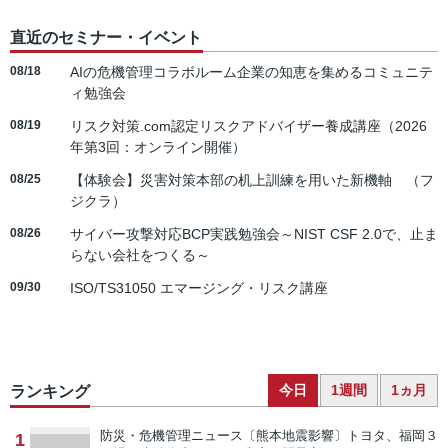
直近のセミナー・イベント
08/18
AIの危機管理コラボルーム企業の知恵を集めるコミュニテ
ィ勉強会
08/19
リスク対策.com認定リスクアドバイザー養成講座（2026
年第3回：オンライン開催）
08/25
【体験会】災害対策本部の机上訓練を用いた新機軸 （フ
ジクラ）
08/26
サイバー攻撃対応BCP実践勉強会～NIST CSF 2.0で、止ま
らない会社をつくる～
09/30
ISO/TS31050 エマージング・リスク講座
今日
1週間
1ヵ月
ランキング
防災・危機管理ニュース
〔熊本地震影響〕トヨタ、福岡３
1